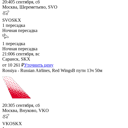
20:40
5 сентября, сб
Москва, Шереметьево, SVO
SVO
SKX
1
пересадка
Ночная пересадка
1
пересадка
Ночная пересадка
21:00
6 сентября, вс
Саранск, SKX
от
10 261
₽
Уточнить цену
Rossiya - Russian Airlines, Red Wings
В пути
13ч 50м
20:30
5 сентября, сб
Москва, Внуково, VKO
VKO
SKX