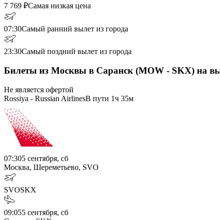
7 769
₽
Самая низкая цена
07:30
Самый ранний вылет из города
23:30
Самый поздний вылет из города
Билеты из Москвы в Саранск (MOW - SKX) на в
Не является офертой
Rossiya - Russian Airlines
В пути
1ч 35м
07:30
5 сентября, сб
Москва, Шереметьево, SVO
SVO
SKX
09:05
5 сентября, сб