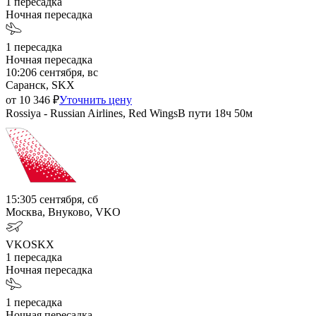
1
пересадка
Ночная пересадка
1
пересадка
Ночная пересадка
10:20
6 сентября, вс
Саранск, SKX
от
10 346
₽
Уточнить цену
Rossiya - Russian Airlines, Red Wings
В пути
18ч 50м
15:30
5 сентября, сб
Москва, Внуково, VKO
VKO
SKX
1
пересадка
Ночная пересадка
1
пересадка
Ночная пересадка