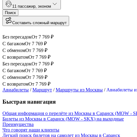
1
1 пассажир
,
эконом
Поиск
Составить сложный маршрут
Без пересадок
От
7 769
₽
С багажом
От
7 769
₽
С обменом
От
7 769
₽
С возвратом
От
7 769
₽
Без пересадок
От
7 769
₽
С багажом
От
7 769
₽
С обменом
От
7 769
₽
С возвратом
От
7 769
₽
Авиабилеты
/
Маршрут
/
Маршруты из Москвы
/
Авиабилеты и
Быстрая навигация
Общая информация о перелёте из Москвы в Саранск (MOW - 
Билеты из Москвы в Саранск (MOW - SKX) на выходные
Преимущества
Что говорят наши клиенты
Легкий поиск билетов на самолет из Москвы в Саранск