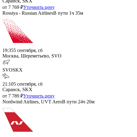
Саранск, SKX
от
7 769
₽
Уточнить цену
Rossiya - Russian Airlines
В пути
1ч 35м
19:35
5 сентября, сб
Москва, Шереметьево, SVO
SVO
SKX
21:10
5 сентября, сб
Саранск, SKX
от
7 789
₽
Уточнить цену
Nordwind Airlines, UVT Aero
В пути
24ч 20м