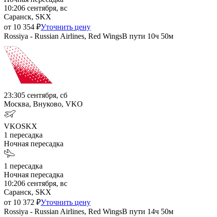
10:20
6 сентября, вс
Саранск, SKX
от
10 354
₽
Уточнить цену
Rossiya - Russian Airlines, Red Wings
В пути
10ч 50м
23:30
5 сентября, сб
Москва, Внуково, VKO
VKO
SKX
1
пересадка
Ночная пересадка
1
пересадка
Ночная пересадка
10:20
6 сентября, вс
Саранск, SKX
от
10 372
₽
Уточнить цену
Rossiya - Russian Airlines, Red Wings
В пути
14ч 50м