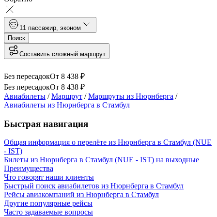
1
1 пассажир
,
эконом
Поиск
Составить сложный маршрут
Без пересадок
От
8 438
₽
Без пересадок
От
8 438
₽
Авиабилеты
/
Маршрут
/
Маршруты из Нюрнберга
/
Авиабилеты из Нюрнберга в Стамбул
Быстрая навигация
Общая информация о перелёте из Нюрнберга в Стамбул (NUE
- IST)
Билеты из Нюрнберга в Стамбул (NUE - IST) на выходные
Преимущества
Что говорят наши клиенты
Быстрый поиск авиабилетов из Нюрнберга в Стамбул
Рейсы авиакомпаний из Нюрнберга в Стамбул
Другие популярные рейсы
Часто задаваемые вопросы