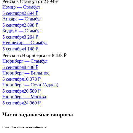
Рейсы в
Стамбул
от
2 894
₽
Измир
—
Стамбул
5 сентября
2 894
₽
Анкара
—
Стамбул
5 сентября
2 898
₽
Бодрум
—
Стамбул
5 сентября
3 264
₽
Невшехир
—
Стамбул
5 сентября
4 148
₽
Рейсы из
Нюрнберга
от
8 438
₽
Нюрнберг
—
Стамбул
5 сентября
8 438
₽
Нюрнберг
—
Вильнюс
5 сентября
10 078
₽
Нюрнберг
—
Сочи (Адлер)
5 сентября
20 589
₽
Нюрнберг
—
Москва
5 сентября
24 969
₽
Часто задаваемые вопросы
Способы оплаты авиабилета