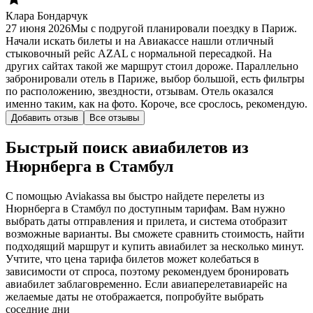
Клара Бондарчук
27 июня 2026
Мы с подругой планировали поездку в Париж.
Начали искать билеты и на Авиакассе нашли отличный
стыковочный рейс AZAL с нормальной пересадкой. На
других сайтах такой же маршрут стоил дороже. Параллельно
забронировали отель в Париже, выбор большой, есть фильтры
по расположению, звездности, отзывам. Отель оказался
именно таким, как на фото. Короче, все срослось, рекомендую.
Добавить отзыв
Все отзывы
Быстрый поиск авиабилетов из
Нюрнберга в Стамбул
С помощью Aviakassa вы быстро найдете перелеты из
Нюрнберга в Стамбул по доступным тарифам. Вам нужно
выбрать даты отправления и прилета, и система отобразит
возможные варианты. Вы сможете сравнить стоимость, найти
подходящий маршрут и купить авиабилет за несколько минут.
Учтите, что цена тарифа билетов может колебаться в
зависимости от спроса, поэтому рекомендуем бронировать
авиабилет заблаговременно. Если авиаперелетавиарейс на
желаемые даты не отображается, попробуйте выбрать
соседние дни