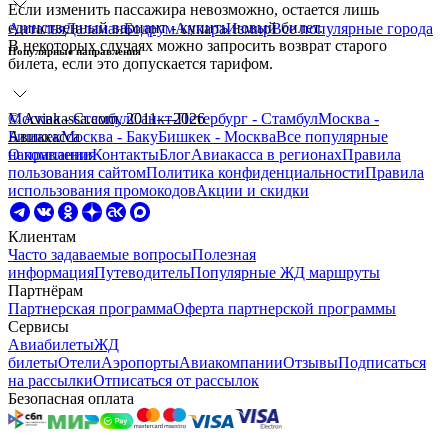
Если изменить пассажира невозможно, остается лишь
единственный вариант - купить новый билет.
Анталья
Даламан
Бодрум
Анкара
Измир
Все
популярные города
В некоторых случаях можно запросить возврат старого
Популярные направления
билета, если это допускается тарифом.
Москва - Стамбул
© Aviakassa.com, 2011—2026
Санкт-Петербург - Стамбул
Москва -
Бишкек
Авиакасса
Москва - Баку
Бишкек - Москва
Все
популярные
направления
О компании
Контакты
Блог
Авиакасса в регионах
Правила
пользования сайтом
Политика конфиденциальности
Правила
использования промокодов
Акции и скидки
Клиентам
Часто задаваемые вопросы
Полезная
информация
Путеводитель
Популярные ЖД маршруты
Партнёрам
Партнерская программа
Оферта партнерской программы
Сервисы
Авиабилеты
ЖД
билеты
Отели
Аэропорты
Авиакомпании
Отзывы
Подписаться
на рассылки
Отписаться от рассылок
Безопасная оплата