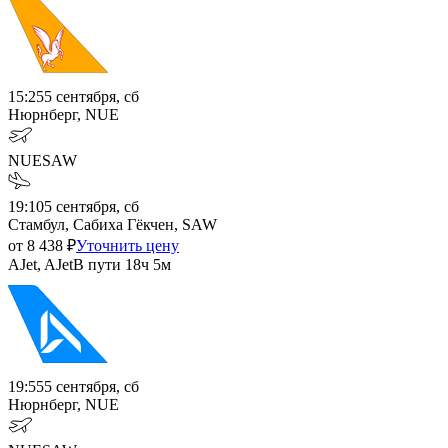
15:25
5 сентября, сб
Нюрнберг, NUE
NUE
SAW
19:10
5 сентября, сб
Стамбул, Сабиха Гёкчен, SAW
от
8 438
₽
Уточнить цену
AJet, AJet
В пути
18ч 5м
19:55
5 сентября, сб
Нюрнберг, NUE