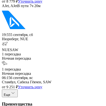
от
8 779
₽
Уточнить цену
AJet, AJet
В пути
7ч 20м
19:55
5 сентября, сб
Нюрнберг, NUE
NUE
SAW
1
пересадка
Ночная пересадка
1
пересадка
Ночная пересадка
06:15
6 сентября, вс
Стамбул, Сабиха Гёкчен, SAW
от
9 251
₽
Уточнить цену
Еще
Преимущества