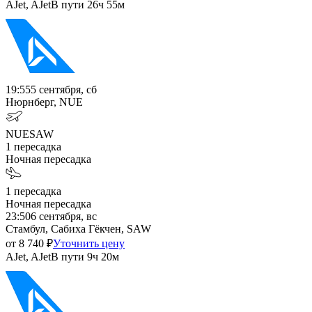
AJet, AJet
В пути
26ч 55м
19:55
5 сентября, сб
Нюрнберг, NUE
NUE
SAW
1
пересадка
Ночная пересадка
1
пересадка
Ночная пересадка
23:50
6 сентября, вс
Стамбул, Сабиха Гёкчен, SAW
от
8 740
₽
Уточнить цену
AJet, AJet
В пути
9ч 20м