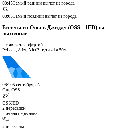
03:45
Самый ранний вылет из города
08:05
Самый поздний вылет из города
Билеты из Оша в Джидду (OSS - JED) на
выходные
Не является офертой
Pobeda, AJet, AJet
В пути
41ч 50м
06:10
5 сентября, сб
Ош, OSS
OSS
JED
2
пересадки
Ночная пересадка
2
пересадки