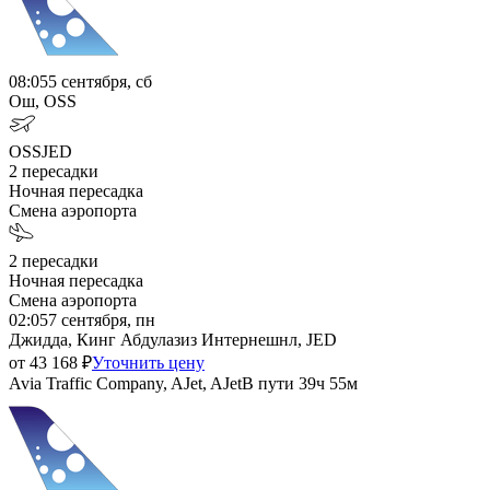
08:05
5 сентября, сб
Ош, OSS
OSS
JED
2
пересадки
Ночная пересадка
Смена аэропорта
2
пересадки
Ночная пересадка
Смена аэропорта
02:05
7 сентября, пн
Джидда, Кинг Абдулазиз Интернешнл, JED
от
43 168
₽
Уточнить цену
Avia Traffic Company, AJet, AJet
В пути
39ч 55м