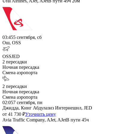
Ural Airlines, AJet, AJet
В пути
49ч 20м
03:45
5 сентября, сб
Ош, OSS
OSS
JED
2
пересадки
Ночная пересадка
Смена аэропорта
2
пересадки
Ночная пересадка
Смена аэропорта
02:05
7 сентября, пн
Джидда, Кинг Абдулазиз Интернешнл, JED
от
41 730
₽
Уточнить цену
Avia Traffic Company, AJet, AJet
В пути
45ч