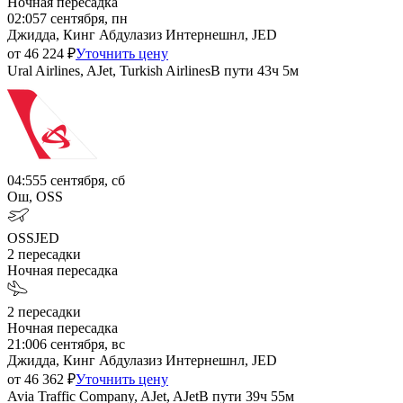
Ночная пересадка
02:05
7 сентября, пн
Джидда, Кинг Абдулазиз Интернешнл, JED
от
46 224
₽
Уточнить цену
Ural Airlines, AJet, Turkish Airlines
В пути
43ч 5м
04:55
5 сентября, сб
Ош, OSS
OSS
JED
2
пересадки
Ночная пересадка
2
пересадки
Ночная пересадка
21:00
6 сентября, вс
Джидда, Кинг Абдулазиз Интернешнл, JED
от
46 362
₽
Уточнить цену
Avia Traffic Company, AJet, AJet
В пути
39ч 55м