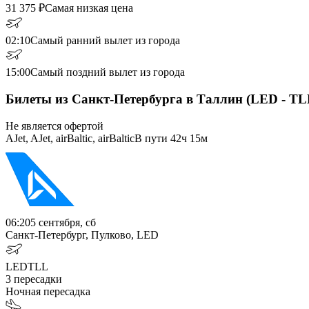
31 375
₽
Самая низкая цена
02:10
Самый ранний вылет из города
15:00
Самый поздний вылет из города
Билеты из Санкт-Петербурга в Таллин (LED - TL
Не является офертой
AJet, AJet, airBaltic, airBaltic
В пути
42ч 15м
06:20
5 сентября, сб
Санкт-Петербург, Пулково, LED
LED
TLL
3
пересадки
Ночная пересадка