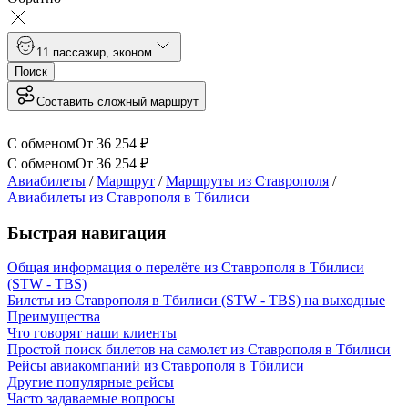
1
1 пассажир
,
эконом
Поиск
Составить сложный маршрут
С обменом
От
36 254
₽
С обменом
От
36 254
₽
Авиабилеты
/
Маршрут
/
Маршруты из Ставрополя
/
Авиабилеты из Ставрополя в Тбилиси
Быстрая навигация
Общая информация о перелёте из Ставрополя в Тбилиси
(STW - TBS)
Билеты из Ставрополя в Тбилиси (STW - TBS) на выходные
Преимущества
Что говорят наши клиенты
Простой поиск билетов на самолет из Ставрополя в Тбилиси
Рейсы авиакомпаний из Ставрополя в Тбилиси
Другие популярные рейсы
Часто задаваемые вопросы