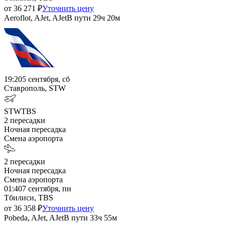
от
36 271
₽
Уточнить цену
Aeroflot, AJet, AJet
В пути
29ч 20м
19:20
5 сентября, сб
Ставрополь, STW
STW
TBS
2
пересадки
Ночная пересадка
Смена аэропорта
2
пересадки
Ночная пересадка
Смена аэропорта
01:40
7 сентября, пн
Тбилиси, TBS
от
36 358
₽
Уточнить цену
Pobeda, AJet, AJet
В пути
33ч 55м