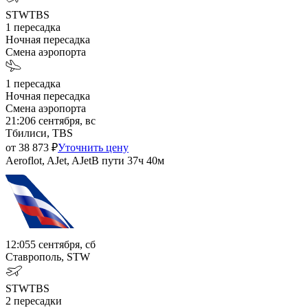
STW
TBS
1
пересадка
Ночная пересадка
Смена аэропорта
1
пересадка
Ночная пересадка
Смена аэропорта
21:20
6 сентября, вс
Тбилиси, TBS
от
38 873
₽
Уточнить цену
Aeroflot, AJet, AJet
В пути
37ч 40м
12:05
5 сентября, сб
Ставрополь, STW
STW
TBS
2
пересадки