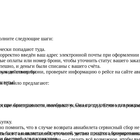
полните следующие шаги:
чески попадают туда.
 корректно введён ваш адрес электронной почты при оформлении 
ые оплаты или номер брони, чтобы уточнить статус вашего заказ
спешно, и деньги были списаны с вашего счёта.
как действовать:
лучили номер брони, проверьте информацию о рейсе на сайте а
билеты!
к правило предлагают:
я при бронировании авиабилетов. Она предназначена для покрыт
ские неисправности, погодные условия и т.д.). Если это произ
купку.
но помнить, что в случае возврата авиабилета сервисный сбор не
ть билета и является обязательной частью процесса бронировани
заться с авиакомпанией, уточнить детали и найти альтернативны
 и быстрой для пассажиров.
о неприятно, но наша задача — сделать всё возможное, чтобы в