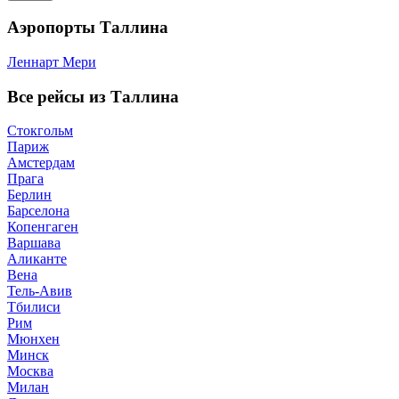
Аэропорты Таллина
Леннарт Мери
Все рейсы из Таллина
Стокгольм
Париж
Амстердам
Прага
Берлин
Барселона
Копенгаген
Варшава
Аликанте
Вена
Тель-Авив
Тбилиси
Рим
Мюнхен
Минск
Москва
Милан