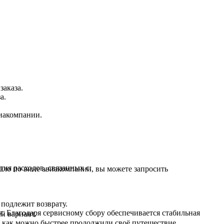
заказа.
а.
виакомпании.
ия расходов, связанных с:
ошло по вине авиакомпании, вы можете запросить
 подлежит возврату.
я. Благодаря сервисному сбору обеспечивается стабильная
й вариант.
ы как можно быстрее продолжили своё путешествие.