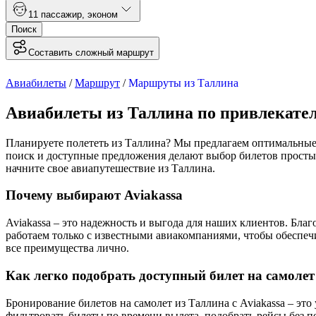
1
1 пассажир
,
эконом
Поиск
Составить сложный маршрут
Авиабилеты
/
Маршрут
/
Маршруты из Таллина
Авиабилеты из Таллина по привлекате
Планируете полететь из Таллина? Мы предлагаем оптимальные 
поиск и доступные предложения делают выбор билетов просты
начните свое авиапутешествие из Таллина.
Почему выбирают Aviakassa
Aviakassa – это надежность и выгода для наших клиентов. Бл
работаем только с известными авиакомпаниями, чтобы обеспечи
все преимущества лично.
Как легко подобрать доступный билет на самолет
Бронирование билетов на самолет из Таллина с Aviakassa – эт
фильтровать билеты по времени вылета, подобрать рейсы без п