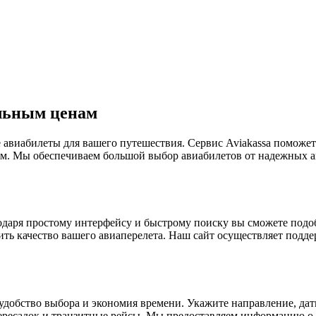
льным ценам
авиабилеты для вашего путешествия. Сервис Aviakassa поможет
м. Мы обеспечиваем большой выбор авиабилетов от надежных ав
агодаря простому интерфейсу и быстрому поиску вы сможете по
ть качество вашего авиаперелета. Наш сайт осуществляет подде
о удобство выбора и экономия времени. Укажите направление, да
ересадок и транзитные рейсы. Мы предоставляем информацию о д