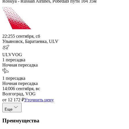
Rossiya - Russian Airlines, Pobeda
В пути
16ч 35м
22:25
5 сентября, сб
Ульяновск, Баратаевка, ULV
ULV
VOG
1
пересадка
Ночная пересадка
1
пересадка
Ночная пересадка
14:00
6 сентября, вс
Волгоград, VOG
от
12 172
₽
Уточнить цену
Еще
Преимущества