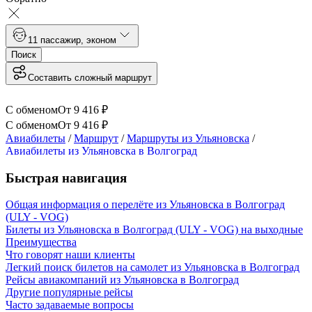
1
1 пассажир
,
эконом
Поиск
Составить сложный маршрут
С обменом
От
9 416
₽
С обменом
От
9 416
₽
Авиабилеты
/
Маршрут
/
Маршруты из Ульяновска
/
Авиабилеты из Ульяновска в Волгоград
Быстрая навигация
Общая информация о перелёте из Ульяновска в Волгоград
(ULY - VOG)
Билеты из Ульяновска в Волгоград (ULY - VOG) на выходные
Преимущества
Что говорят наши клиенты
Легкий поиск билетов на самолет из Ульяновска в Волгоград
Рейсы авиакомпаний из Ульяновска в Волгоград
Другие популярные рейсы
Часто задаваемые вопросы