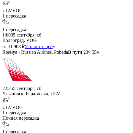
ULV
VOG
1
пересадка
1
пересадка
14:00
5 сентября, сб
Волгоград, VOG
от
11 908
₽
Уточнить цену
Rossiya - Russian Airlines, Pobeda
В пути
23ч 55м
22:25
5 сентября, сб
Ульяновск, Баратаевка, ULV
ULV
VOG
1
пересадка
Ночная пересадка
1
пересадка