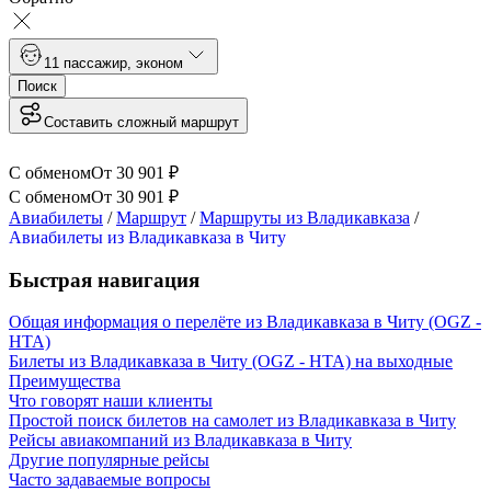
1
1 пассажир
,
эконом
Поиск
Составить сложный маршрут
С обменом
От
30 901
₽
С обменом
От
30 901
₽
Авиабилеты
/
Маршрут
/
Маршруты из Владикавказа
/
Авиабилеты из Владикавказа в Читу
Быстрая навигация
Общая информация о перелёте из Владикавказа в Читу (OGZ -
HTA)
Билеты из Владикавказа в Читу (OGZ - HTA) на выходные
Преимущества
Что говорят наши клиенты
Простой поиск билетов на самолет из Владикавказа в Читу
Рейсы авиакомпаний из Владикавказа в Читу
Другие популярные рейсы
Часто задаваемые вопросы