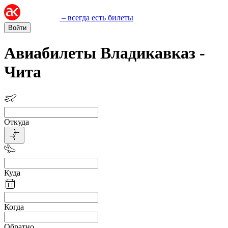
– всегда есть билеты
Войти
Авиабилеты Владикавказ -
Чита
Откуда
Куда
Когда
Обратно