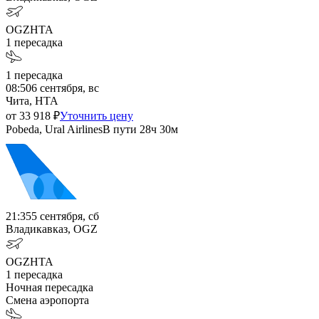
OGZ
HTA
1
пересадка
1
пересадка
08:50
6 сентября, вс
Чита, HTA
от
33 918
₽
Уточнить цену
Pobeda, Ural Airlines
В пути
28ч 30м
21:35
5 сентября, сб
Владикавказ, OGZ
OGZ
HTA
1
пересадка
Ночная пересадка
Смена аэропорта