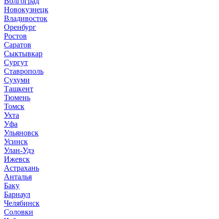
Волгоград
Новокузнецк
Владивосток
Оренбург
Ростов
Саратов
Сыктывкар
Сургут
Ставрополь
Сухуми
Ташкент
Тюмень
Томск
Ухта
Уфа
Ульяновск
Усинск
Улан-Удэ
Ижевск
Астрахань
Анталья
Баку
Барнаул
Челябинск
Соловки