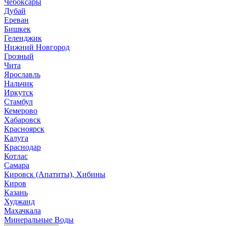
Чебоксары
Дубай
Ереван
Бишкек
Геленджик
Нижний Новгород
Грозный
Чита
Ярославль
Нальчик
Иркутск
Стамбул
Кемерово
Хабаровск
Красноярск
Калуга
Краснодар
Котлас
Самара
Кировск (Апатиты), Хибины
Киров
Казань
Худжанд
Махачкала
Минеральные Воды