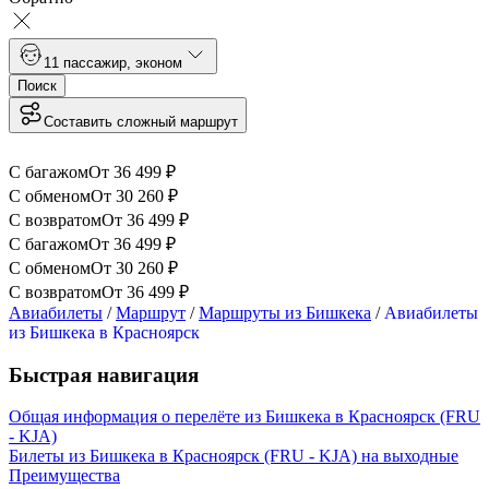
1
1 пассажир
,
эконом
Поиск
Составить сложный маршрут
С багажом
От
36 499
₽
С обменом
От
30 260
₽
С возвратом
От
36 499
₽
С багажом
От
36 499
₽
С обменом
От
30 260
₽
С возвратом
От
36 499
₽
Авиабилеты
/
Маршрут
/
Маршруты из Бишкека
/
Авиабилеты
из Бишкека в Красноярск
Быстрая навигация
Общая информация о перелёте из Бишкека в Красноярск (FRU
- KJA)
Билеты из Бишкека в Красноярск (FRU - KJA) на выходные
Преимущества