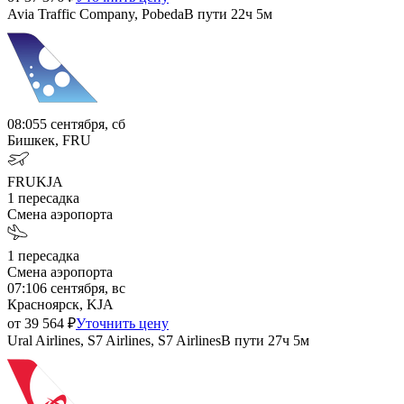
Avia Traffic Company, Pobeda
В пути
22ч 5м
08:05
5 сентября, сб
Бишкек, FRU
FRU
KJA
1
пересадка
Смена аэропорта
1
пересадка
Смена аэропорта
07:10
6 сентября, вс
Красноярск, KJA
от
39 564
₽
Уточнить цену
Ural Airlines, S7 Airlines, S7 Airlines
В пути
27ч 5м