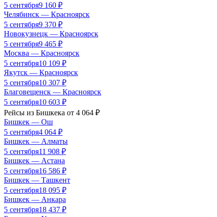
5 сентября
9 160
₽
Челябинск
—
Красноярск
5 сентября
9 370
₽
Новокузнецк
—
Красноярск
5 сентября
9 465
₽
Москва
—
Красноярск
5 сентября
10 109
₽
Якутск
—
Красноярск
5 сентября
10 307
₽
Благовещенск
—
Красноярск
5 сентября
10 603
₽
Рейсы из
Бишкека
от
4 064
₽
Бишкек
—
Ош
5 сентября
4 064
₽
Бишкек
—
Алматы
5 сентября
11 908
₽
Бишкек
—
Астана
5 сентября
16 586
₽
Бишкек
—
Ташкент
5 сентября
18 095
₽
Бишкек
—
Анкара
5 сентября
18 437
₽