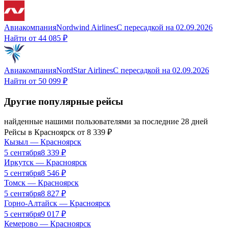
Авиакомпания
Nordwind Airlines
С пересадкой
на
02.09.2026
Найти от
44 085 ₽
Авиакомпания
NordStar Airlines
С пересадкой
на
02.09.2026
Найти от
50 099 ₽
Другие популярные рейсы
найденные нашими пользователями за последние 28 дней
Рейсы в
Красноярск
от
8 339
₽
Кызыл
—
Красноярск
5 сентября
8 339
₽
Иркутск
—
Красноярск
5 сентября
8 546
₽
Томск
—
Красноярск
5 сентября
8 827
₽
Горно-Алтайск
—
Красноярск
5 сентября
9 017
₽
Кемерово
—
Красноярск