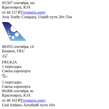
05:50
7 сентября, пн
Красноярск, KJA
от
44 127
₽
Уточнить цену
Avia Traffic Company, Utair
В пути
20ч 55м
08:05
5 сентября, сб
Бишкек, FRU
FRU
KJA
1
пересадка
Смена аэропорта
1
пересадка
Смена аэропорта
06:00
6 сентября, вс
Красноярск, KJA
от
46 163
₽
Уточнить цену
Ural Airlines, Aeroflot
В пути
16ч