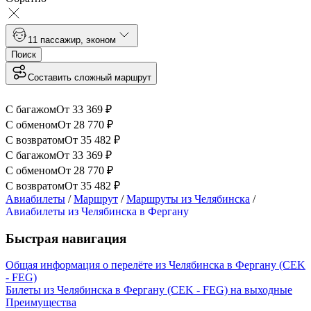
1
1 пассажир
,
эконом
Поиск
Составить сложный маршрут
С багажом
От
33 369
₽
С обменом
От
28 770
₽
С возвратом
От
35 482
₽
С багажом
От
33 369
₽
С обменом
От
28 770
₽
С возвратом
От
35 482
₽
Авиабилеты
/
Маршрут
/
Маршруты из Челябинска
/
Авиабилеты из Челябинска в Фергану
Быстрая навигация
Общая информация о перелёте из Челябинска в Фергану (CEK
- FEG)
Билеты из Челябинска в Фергану (CEK - FEG) на выходные
Преимущества