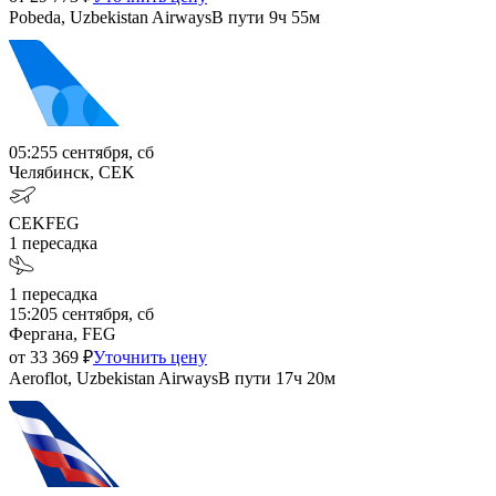
Pobeda, Uzbekistan Airways
В пути
9ч 55м
05:25
5 сентября, сб
Челябинск, CEK
CEK
FEG
1
пересадка
1
пересадка
15:20
5 сентября, сб
Фергана, FEG
от
33 369
₽
Уточнить цену
Aeroflot, Uzbekistan Airways
В пути
17ч 20м