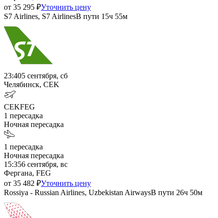
от
35 295
₽
Уточнить цену
S7 Airlines, S7 Airlines
В пути
15ч 55м
23:40
5 сентября, сб
Челябинск, CEK
CEK
FEG
1
пересадка
Ночная пересадка
1
пересадка
Ночная пересадка
15:35
6 сентября, вс
Фергана, FEG
от
35 482
₽
Уточнить цену
Rossiya - Russian Airlines, Uzbekistan Airways
В пути
26ч 50м