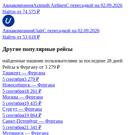
Авиакомпания
Azimuth Airlines
С пересадкой
на
02.09.2026
Найти от
74 575 ₽
Авиакомпания
Utair
С пересадкой
на
02.09.2026
Найти от
53 618 ₽
Другие популярные рейсы
найденные нашими пользователями за последние 28 дней
Рейсы в
Фергану
от
3 279
₽
Ташкент
—
Фергана
5 сентября
3 279
₽
Новосибирск
—
Фергана
5 сентября
18 261
₽
Москва
—
Фергана
5 сентября
19 435
₽
Сургут
—
Фергана
5 сентября
19 864
₽
Санкт-Петербург
—
Фергана
5 сентября
21 341
₽
Мурманск
—
Фергана