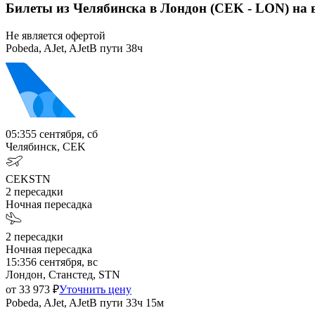
Билеты из Челябинска в Лондон (CEK - LON) на
Не является офертой
Pobeda, AJet, AJet
В пути
38ч
05:35
5 сентября, сб
Челябинск, CEK
CEK
STN
2
пересадки
Ночная пересадка
2
пересадки
Ночная пересадка
15:35
6 сентября, вс
Лондон, Станстед, STN
от
33 973
₽
Уточнить цену
Pobeda, AJet, AJet
В пути
33ч 15м