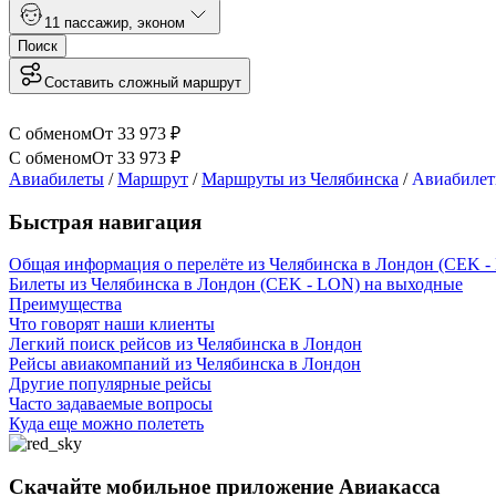
1
1 пассажир
,
эконом
Поиск
Составить сложный маршрут
С обменом
От
33 973
₽
С обменом
От
33 973
₽
Авиабилеты
/
Маршрут
/
Маршруты из Челябинска
/
Авиабилет
Быстрая навигация
Общая информация о перелёте из Челябинска в Лондон (CEK -
Билеты из Челябинска в Лондон (CEK - LON) на выходные
Преимущества
Что говорят наши клиенты
Легкий поиск рейсов из Челябинска в Лондон
Рейсы авиакомпаний из Челябинска в Лондон
Другие популярные рейсы
Часто задаваемые вопросы
Куда еще можно полететь
Скачайте мобильное приложение Авиакасса