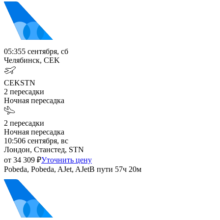
05:35
5 сентября, сб
Челябинск, CEK
CEK
STN
2
пересадки
Ночная пересадка
2
пересадки
Ночная пересадка
10:50
6 сентября, вс
Лондон, Станстед, STN
от
34 309
₽
Уточнить цену
Pobeda, Pobeda, AJet, AJet
В пути
57ч 20м