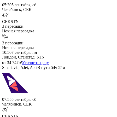
05:30
5 сентября, сб
Челябинск, CEK
CEK
STN
3
пересадки
Ночная пересадка
3
пересадки
Ночная пересадка
10:50
7 сентября, пн
Лондон, Станстед, STN
от
34 747
₽
Уточнить цену
Smartavia, AJet, AJet
В пути
54ч 55м
07:55
5 сентября, сб
Челябинск, CEK
CEK
STN