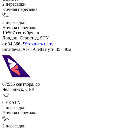
2
пересадки
Ночная пересадка
2
пересадки
Ночная пересадка
10:50
7 сентября, пн
Лондон, Станстед, STN
от
34 866
₽
Уточнить цену
Smartavia, AJet, AJet
В пути
35ч 40м
07:55
5 сентября, сб
Челябинск, CEK
CEK
STN
2
пересадки
Ночная пересадка
2
пересадки