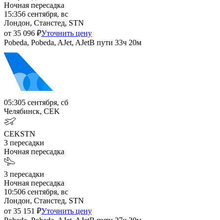
Ночная пересадка
15:35
6 сентября, вс
Лондон, Станстед, STN
от
35 096
₽
Уточнить цену
Pobeda, Pobeda, AJet, AJet
В пути
33ч 20м
05:30
5 сентября, сб
Челябинск, CEK
CEK
STN
3
пересадки
Ночная пересадка
3
пересадки
Ночная пересадка
10:50
6 сентября, вс
Лондон, Станстед, STN
от
35 151
₽
Уточнить цену