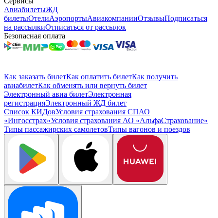
Сервисы
Авиабилеты
ЖД
билеты
Отели
Аэропорты
Авиакомпании
Отзывы
Подписаться
на рассылки
Отписаться от рассылок
Безопасная оплата
Как заказать билет
Как оплатить билет
Как получить
авиабилет
Как обменять или вернуть билет
Электронный авиа билет
Электронная
регистрация
Электронный ЖД билет
Список КИДов
Условия страхования СПАО
«Ингосстрах»
Условия страхования АО «АльфаСтрахование»
Типы пассажирских самолетов
Типы вагонов и поездов