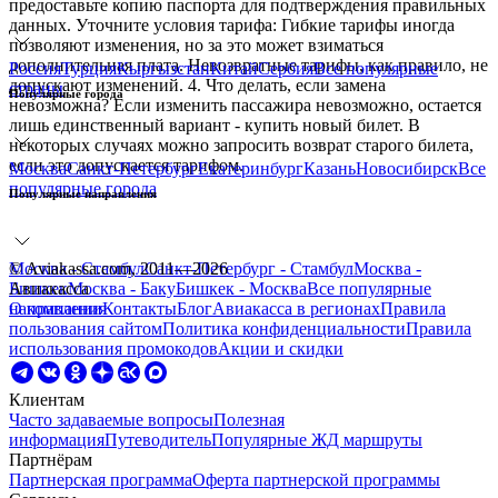
предоставьте копию паспорта для подтверждения правильных
данных. Уточните условия тарифа: Гибкие тарифы иногда
позволяют изменения, но за это может взиматься
дополнительная плата. Невозвратные тарифы, как правило, не
Россия
Турция
Кыргызстан
Китай
Сербия
Все
популярные
допускают изменений. 4. Что делать, если замена
страны
Популярные города
невозможна? Если изменить пассажира невозможно, остается
лишь единственный вариант - купить новый билет. В
некоторых случаях можно запросить возврат старого билета,
если это допускается тарифом.
Москва
Санкт-Петербург
Екатеринбург
Казань
Новосибирск
Все
популярные города
Популярные направления
Москва - Стамбул
© Aviakassa.com, 2011—2026
Санкт-Петербург - Стамбул
Москва -
Бишкек
Авиакасса
Москва - Баку
Бишкек - Москва
Все
популярные
направления
О компании
Контакты
Блог
Авиакасса в регионах
Правила
пользования сайтом
Политика конфиденциальности
Правила
использования промокодов
Акции и скидки
Клиентам
Часто задаваемые вопросы
Полезная
информация
Путеводитель
Популярные ЖД маршруты
Партнёрам
Партнерская программа
Оферта партнерской программы