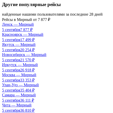
Другие популярные рейсы
найденные нашими пользователями за последние 28 дней
Рейсы в
Мирный
от
7 877
₽
Ленск
—
Мирный
5 сентября
7 877
₽
Красноярск
—
Мирный
5 сентября
17 499
₽
Якутск
—
Мирный
5 сентября
20 254
₽
Новосибирск
—
Мирный
5 сентября
21 570
₽
Иркутск
—
Мирный
5 сентября
26 918
₽
Москва
—
Мирный
5 сентября
33 353
₽
Улан-Удэ
—
Мирный
5 сентября
35 404
₽
Самара
—
Мирный
5 сентября
36 111
₽
Чита
—
Мирный
5 сентября
36 810
₽