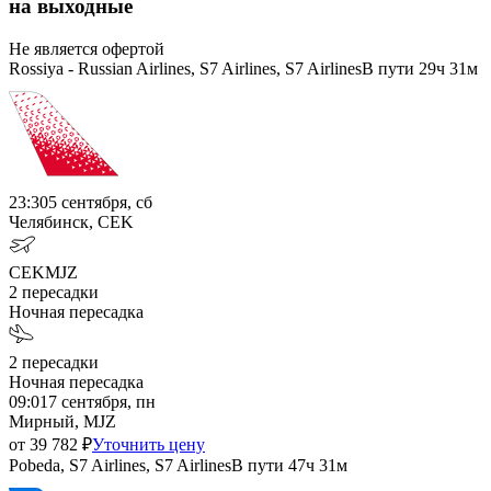
на выходные
Не является офертой
Rossiya - Russian Airlines, S7 Airlines, S7 Airlines
В пути
29ч 31м
23:30
5 сентября, сб
Челябинск, CEK
CEK
MJZ
2
пересадки
Ночная пересадка
2
пересадки
Ночная пересадка
09:01
7 сентября, пн
Мирный, MJZ
от
39 782
₽
Уточнить цену
Pobeda, S7 Airlines, S7 Airlines
В пути
47ч 31м