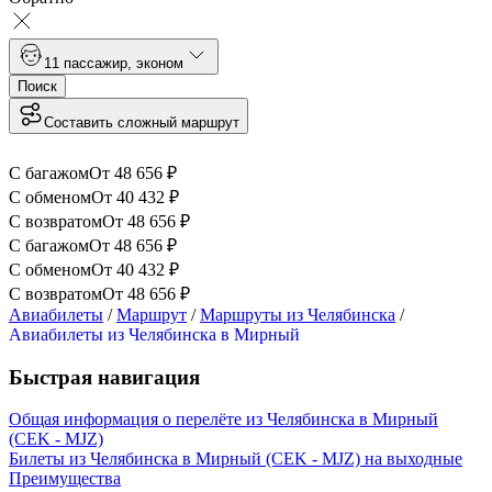
1
1 пассажир
,
эконом
Поиск
Составить сложный маршрут
С багажом
От
48 656
₽
С обменом
От
40 432
₽
С возвратом
От
48 656
₽
С багажом
От
48 656
₽
С обменом
От
40 432
₽
С возвратом
От
48 656
₽
Авиабилеты
/
Маршрут
/
Маршруты из Челябинска
/
Авиабилеты из Челябинска в Мирный
Быстрая навигация
Общая информация о перелёте из Челябинска в Мирный
(CEK - MJZ)
Билеты из Челябинска в Мирный (CEK - MJZ) на выходные
Преимущества