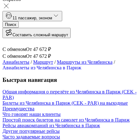
1
1 пассажир
,
эконом
Поиск
Составить сложный маршрут
С обменом
От
47 672
₽
С обменом
От
47 672
₽
Авиабилеты
/
Маршрут
/
Маршруты из Челябинска
/
Авиабилеты из Челябинска в Париж
Быстрая навигация
Общая информация о перелёте из Челябинска в Париж (CEK -
PAR)
Билеты из Челябинска в Париж (CEK - PAR) на выходные
Преимущества
Что говорят наши клиенты
Простой поиск билетов на самолет из Челябинска в Париж
Рейсы авиакомпаний из Челябинска в Париж
Другие популярные рейсы
Часто задаваемые вопросы