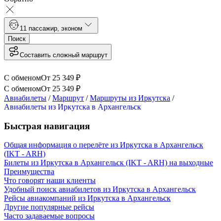
1
1 пассажир
,
эконом
Поиск
Составить сложный маршрут
С обменом
От
25 349
₽
С обменом
От
25 349
₽
Авиабилеты
/
Маршрут
/
Маршруты из Иркутска
/
Авиабилеты из Иркутска в Архангельск
Быстрая навигация
Общая информация о перелёте из Иркутска в Архангельск
(IKT - ARH)
Билеты из Иркутска в Архангельск (IKT - ARH) на выходные
Преимущества
Что говорят наши клиенты
Удобный поиск авиабилетов из Иркутска в Архангельск
Рейсы авиакомпаний из Иркутска в Архангельск
Другие популярные рейсы
Часто задаваемые вопросы