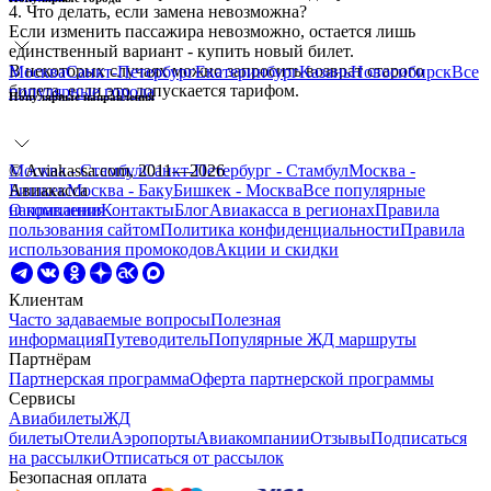
4. Что делать, если замена невозможна?
Если изменить пассажира невозможно, остается лишь
единственный вариант - купить новый билет.
В некоторых случаях можно запросить возврат старого
Москва
Санкт-Петербург
Екатеринбург
Казань
Новосибирск
Все
билета, если это допускается тарифом.
популярные города
Популярные направления
Москва - Стамбул
© Aviakassa.com, 2011—2026
Санкт-Петербург - Стамбул
Москва -
Бишкек
Авиакасса
Москва - Баку
Бишкек - Москва
Все
популярные
направления
О компании
Контакты
Блог
Авиакасса в регионах
Правила
пользования сайтом
Политика конфиденциальности
Правила
использования промокодов
Акции и скидки
Клиентам
Часто задаваемые вопросы
Полезная
информация
Путеводитель
Популярные ЖД маршруты
Партнёрам
Партнерская программа
Оферта партнерской программы
Сервисы
Авиабилеты
ЖД
билеты
Отели
Аэропорты
Авиакомпании
Отзывы
Подписаться
на рассылки
Отписаться от рассылок
Безопасная оплата