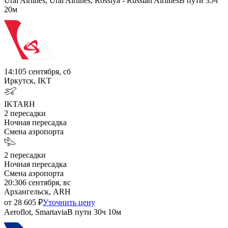
Ural Airlines, Ural Airlines, Rossiya - Russian Airlines
В пути
35ч
20м
14:10
5 сентября, сб
Иркутск, IKT
IKT
ARH
2
пересадки
Ночная пересадка
Смена аэропорта
2
пересадки
Ночная пересадка
Смена аэропорта
20:30
6 сентября, вс
Архангельск, ARH
от
28 605
₽
Уточнить цену
Aeroflot, Smartavia
В пути
30ч 10м