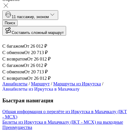
1
1 пассажир
,
эконом
Поиск
Составить сложный маршрут
С багажом
От
26 012
₽
С обменом
От
20 713
₽
С возвратом
От
26 012
₽
С багажом
От
26 012
₽
С обменом
От
20 713
₽
С возвратом
От
26 012
₽
Авиабилеты
/
Маршрут
/
Маршруты из Иркутска
/
Авиабилеты из Иркутска в Махачкалу
Быстрая навигация
Общая информация о перелёте из Иркутска в Махачкалу (IKT
- MCX)
Билеты из Иркутска в Махачкалу (IKT - MCX) на выходные
Преимущества