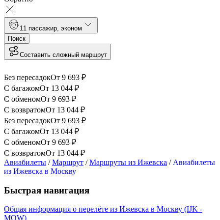
1
1 пассажир
,
эконом
Поиск
Составить сложный маршрут
Без пересадок
От
9 693
₽
С багажом
От
13 044
₽
С обменом
От
9 693
₽
С возвратом
От
13 044
₽
Без пересадок
От
9 693
₽
С багажом
От
13 044
₽
С обменом
От
9 693
₽
С возвратом
От
13 044
₽
Авиабилеты
/
Маршрут
/
Маршруты из Ижевска
/
Авиабилеты
из Ижевска в Москву
Быстрая навигация
Общая информация о перелёте из Ижевска в Москву (IJK -
MOW)