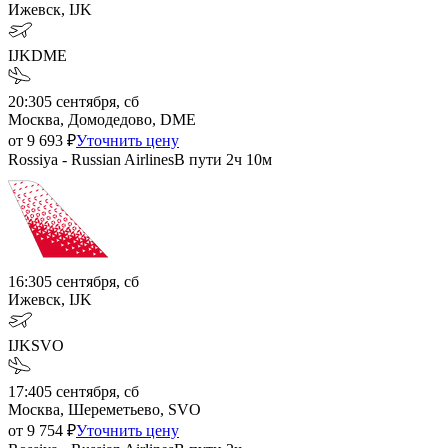
Ижевск, IJK
IJK
DME
20:30
5 сентября, сб
Москва, Домодедово, DME
от
9 693
₽
Уточнить цену
Rossiya - Russian Airlines
В пути
2ч 10м
16:30
5 сентября, сб
Ижевск, IJK
IJK
SVO
17:40
5 сентября, сб
Москва, Шереметьево, SVO
от
9 754
₽
Уточнить цену