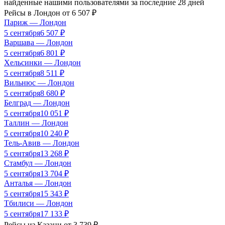
найденные нашими пользователями за последние 28 дней
Рейсы в
Лондон
от
6 507
₽
Париж
—
Лондон
5 сентября
6 507
₽
Варшава
—
Лондон
5 сентября
6 801
₽
Хельсинки
—
Лондон
5 сентября
8 511
₽
Вильнюс
—
Лондон
5 сентября
8 680
₽
Белград
—
Лондон
5 сентября
10 051
₽
Таллин
—
Лондон
5 сентября
10 240
₽
Тель-Авив
—
Лондон
5 сентября
13 268
₽
Стамбул
—
Лондон
5 сентября
13 704
₽
Анталья
—
Лондон
5 сентября
15 343
₽
Тбилиси
—
Лондон
5 сентября
17 133
₽
Рейсы из
Казани
от
3 739
₽