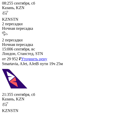
08:25
5 сентября, сб
Казань, KZN
KZN
STN
2
пересадки
Ночная пересадка
2
пересадки
Ночная пересадка
15:00
6 сентября, вс
Лондон, Станстед, STN
от
29 952
₽
Уточнить цену
Smartavia, AJet, AJet
В пути
19ч 25м
21:35
5 сентября, сб
Казань, KZN
KZN
STN