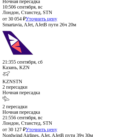
Ночная пересадка
10:50
6 сентября, вс
Лондон, Станстед, STN
от
30 054
₽
Уточнить цену
Smartavia, AJet, AJet
В пути
26ч 20м
21:35
5 сентября, сб
Казань, KZN
KZN
STN
2
пересадки
Ночная пересадка
2
пересадки
Ночная пересадка
21:55
6 сентября, вс
Лондон, Станстед, STN
от
30 127
₽
Уточнить цену
Nordwind Airlines, AJet, AJet
В пути
39ч 30м