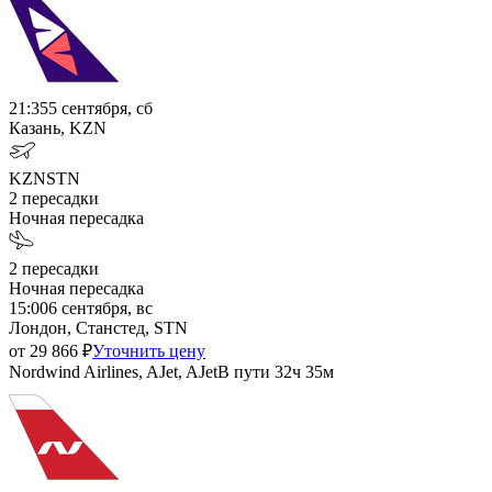
21:35
5 сентября, сб
Казань, KZN
KZN
STN
2
пересадки
Ночная пересадка
2
пересадки
Ночная пересадка
15:00
6 сентября, вс
Лондон, Станстед, STN
от
29 866
₽
Уточнить цену
Nordwind Airlines, AJet, AJet
В пути
32ч 35м