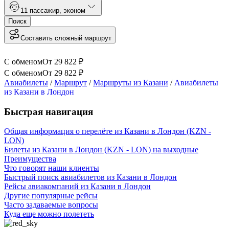
1
1 пассажир
,
эконом
Поиск
Составить сложный маршрут
С обменом
От
29 822
₽
С обменом
От
29 822
₽
Авиабилеты
/
Маршрут
/
Маршруты из Казани
/
Авиабилеты
из Казани в Лондон
Быстрая навигация
Общая информация о перелёте из Казани в Лондон (KZN -
LON)
Билеты из Казани в Лондон (KZN - LON) на выходные
Преимущества
Что говорят наши клиенты
Быстрый поиск авиабилетов из Казани в Лондон
Рейсы авиакомпаний из Казани в Лондон
Другие популярные рейсы
Часто задаваемые вопросы
Куда еще можно полететь