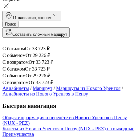
1
1 пассажир
,
эконом
Поиск
Составить сложный маршрут
С багажом
От
33 723
₽
С обменом
От
29 226
₽
С возвратом
От
33 723
₽
С багажом
От
33 723
₽
С обменом
От
29 226
₽
С возвратом
От
33 723
₽
Авиабилеты
/
Маршрут
/
Маршруты из Нового Уренгоя
/
Авиабилеты из Нового Уренгоя в Пензу
Быстрая навигация
Общая информация о перелёте из Нового Уренгоя в Пензу
(NUX - PEZ)
Билеты из Нового Уренгоя в Пензу (NUX - PEZ) на выходные
Преимущества