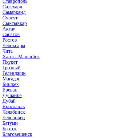
Ставрополь
Салехард
Самарканд
Сургут
Сыктывкар
Актау
Саратов
Ростов
Чебоксары
Чита
Ханты-Мансийск
Пхукет
Грозный
Геленджик
Магадан
Бишкек
Ереван
Душанбе
Дубай
Ярославль
Челябинск
Череповец
Батуми
Братск
Благовещенск