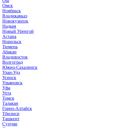
Ош
Омск
Ноябрьск
Владикавказ
Новокузнецк
Надым
Новый Уренгой
Астана
Норильск
Тюмень
Абакан
Владивосток
Волгоград
Южно-Сахалинск
Улан-Удэ
Усинск
Ульяновск
Уфа
Ухта
Томск
Талакан
Горно-Алтайск
Тбилиси
Ташкент
Сухуми