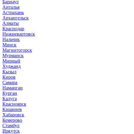
Барнаул
Анталья
Астрахань
Архангельск
Алматы
Краснодар
Нижневартовск
Нальчик
Минск
Магнитогорск
Мурманск
Мирный
Худжанд
Кызыл
Киров
Самара
Наманган
Курган
Калуга
Красноярск
Кишинев
Хабаровск
Кемерово
Стамбул
Иркутск