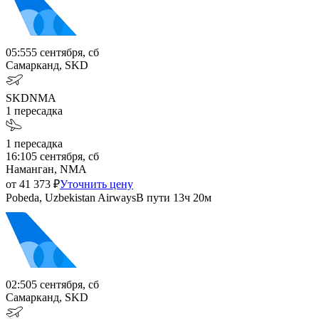
05:55
5 сентября, сб
Самарканд, SKD
SKD
NMA
1
пересадка
1
пересадка
16:10
5 сентября, сб
Наманган, NMA
от
41 373
₽
Уточнить цену
Pobeda, Uzbekistan Airways
В пути
13ч 20м
02:50
5 сентября, сб
Самарканд, SKD