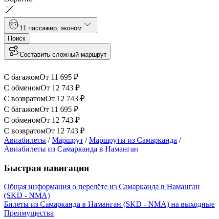
1
1 пассажир
,
эконом
Поиск
Составить сложный маршрут
С багажом
От
11 695
₽
С обменом
От
12 743
₽
С возвратом
От
12 743
₽
С багажом
От
11 695
₽
С обменом
От
12 743
₽
С возвратом
От
12 743
₽
Авиабилеты
/
Маршрут
/
Маршруты из Самарканда
/
Авиабилеты из Самарканда в Наманган
Быстрая навигация
Общая информация о перелёте из Самарканда в Наманган
(SKD - NMA)
Билеты из Самарканда в Наманган (SKD - NMA) на выходные
Преимущества