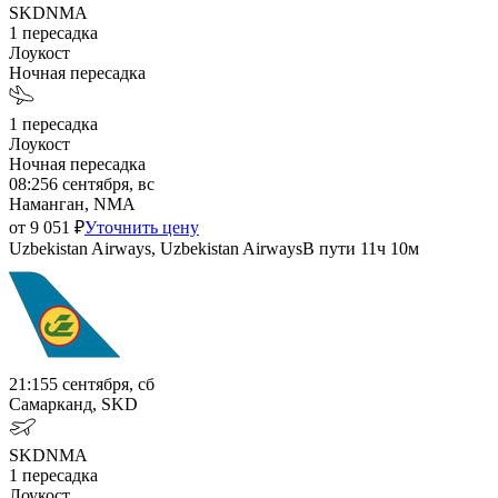
SKD
NMA
1
пересадка
Лоукост
Ночная пересадка
1
пересадка
Лоукост
Ночная пересадка
08:25
6 сентября, вс
Наманган, NMA
от
9 051
₽
Уточнить цену
Uzbekistan Airways, Uzbekistan Airways
В пути
11ч 10м
21:15
5 сентября, сб
Самарканд, SKD
SKD
NMA
1
пересадка
Лоукост