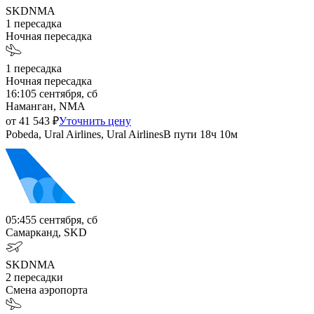
SKD
NMA
1
пересадка
Ночная пересадка
1
пересадка
Ночная пересадка
16:10
5 сентября, сб
Наманган, NMA
от
41 543
₽
Уточнить цену
Pobeda, Ural Airlines, Ural Airlines
В пути
18ч 10м
05:45
5 сентября, сб
Самарканд, SKD
SKD
NMA
2
пересадки
Смена аэропорта