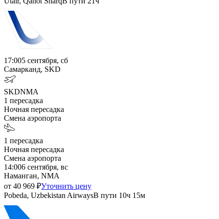
Utair, Qanot Sharq
В пути
21ч
17:00
5 сентября, сб
Самарканд, SKD
SKD
NMA
1
пересадка
Ночная пересадка
Смена аэропорта
1
пересадка
Ночная пересадка
Смена аэропорта
14:00
6 сентября, вс
Наманган, NMA
от
40 969
₽
Уточнить цену
Pobeda, Uzbekistan Airways
В пути
10ч 15м