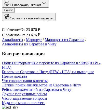
1
1 пассажир
,
эконом
Поиск
Составить сложный маршрут
С обменом
От
23 676
₽
С обменом
От
23 676
₽
Авиабилеты
/
Маршрут
/
Маршруты из Саратова
/
Авиабилеты из Саратова в Читу
Быстрая навигация
Общая информация о перелёте из Саратова в Читу (RTW -
HTA)
Билеты из Саратова в Читу (RTW - HTA) на выходные
Преимущества
Что говорят наши клиенты
Легкий поиск авиабилетов из Саратова в Читу
Рейсы авиакомпаний из Саратова в Читу
Другие популярные рейсы
Часто задаваемые вопросы
Куда еще можно полететь