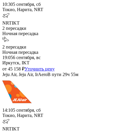
10:30
5 сентября, сб
Токио, Нарита, NRT
NRT
IKT
2
пересадки
Ночная пересадка
2
пересадки
Ночная пересадка
19:05
6 сентября, вс
Иркутск, IKT
от
45 158
₽
Уточнить цену
Jeju Air, Jeju Air, IrAero
В пути
29ч 55м
14:10
5 сентября, сб
Токио, Нарита, NRT
NRT
IKT