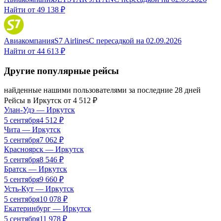
Найти от
49 138 ₽
Авиакомпания
S7 Airlines
С пересадкой
на
02.09.2026
Найти от
44 613 ₽
Другие популярные рейсы
найденные нашими пользователями за последние 28 дней
Рейсы в
Иркутск
от
4 512
₽
Улан-Удэ
—
Иркутск
5 сентября
4 512
₽
Чита
—
Иркутск
5 сентября
7 062
₽
Красноярск
—
Иркутск
5 сентября
8 546
₽
Братск
—
Иркутск
5 сентября
9 660
₽
Усть-Кут
—
Иркутск
5 сентября
10 078
₽
Екатеринбург
—
Иркутск
5 сентября
11 978
₽