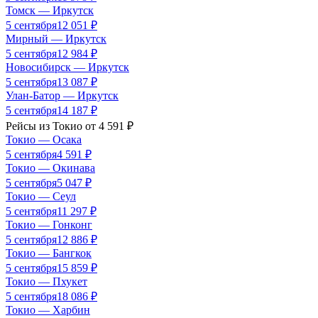
Томск
—
Иркутск
5 сентября
12 051
₽
Мирный
—
Иркутск
5 сентября
12 984
₽
Новосибирск
—
Иркутск
5 сентября
13 087
₽
Улан-Батор
—
Иркутск
5 сентября
14 187
₽
Рейсы из
Токио
от
4 591
₽
Токио
—
Осака
5 сентября
4 591
₽
Токио
—
Окинава
5 сентября
5 047
₽
Токио
—
Сеул
5 сентября
11 297
₽
Токио
—
Гонконг
5 сентября
12 886
₽
Токио
—
Бангкок
5 сентября
15 859
₽
Токио
—
Пхукет
5 сентября
18 086
₽
Токио
—
Харбин