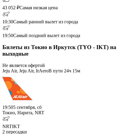
43 052
₽
Самая низкая цена
10:30
Самый ранний вылет из города
19:50
Самый поздний вылет из города
Билеты из Токио в Иркутск (TYO - IKT) на
выходные
Не является офертой
Jeju Air, Jeju Air, IrAero
В пути
24ч 15м
19:50
5 сентября, сб
Токио, Нарита, NRT
NRT
IKT
2
пересадки