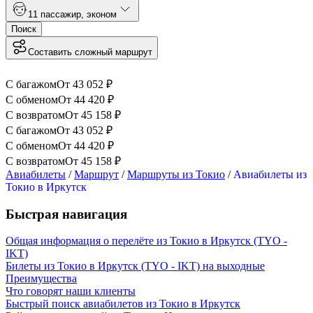
1
1 пассажир
,
эконом
Поиск
Составить сложный маршрут
С багажом
От
43 052
₽
С обменом
От
44 420
₽
С возвратом
От
45 158
₽
С багажом
От
43 052
₽
С обменом
От
44 420
₽
С возвратом
От
45 158
₽
Авиабилеты
/
Маршрут
/
Маршруты из Токио
/
Авиабилеты из
Токио в Иркутск
Быстрая навигация
Общая информация о перелёте из Токио в Иркутск (TYO -
IKT)
Билеты из Токио в Иркутск (TYO - IKT) на выходные
Преимущества
Что говорят наши клиенты
Быстрый поиск авиабилетов из Токио в Иркутск