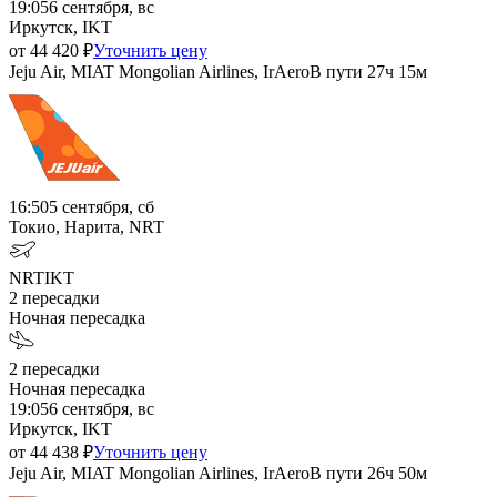
19:05
6 сентября, вс
Иркутск, IKT
от
44 420
₽
Уточнить цену
Jeju Air, MIAT Mongolian Airlines, IrAero
В пути
27ч 15м
16:50
5 сентября, сб
Токио, Нарита, NRT
NRT
IKT
2
пересадки
Ночная пересадка
2
пересадки
Ночная пересадка
19:05
6 сентября, вс
Иркутск, IKT
от
44 438
₽
Уточнить цену
Jeju Air, MIAT Mongolian Airlines, IrAero
В пути
26ч 50м