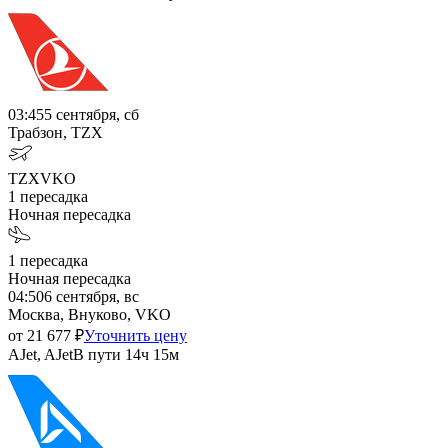
03:45
5 сентября, сб
Трабзон, TZX
TZX
VKO
1
пересадка
Ночная пересадка
1
пересадка
Ночная пересадка
04:50
6 сентября, вс
Москва, Внуково, VKO
от
21 677
₽
Уточнить цену
AJet, AJet
В пути
14ч 15м