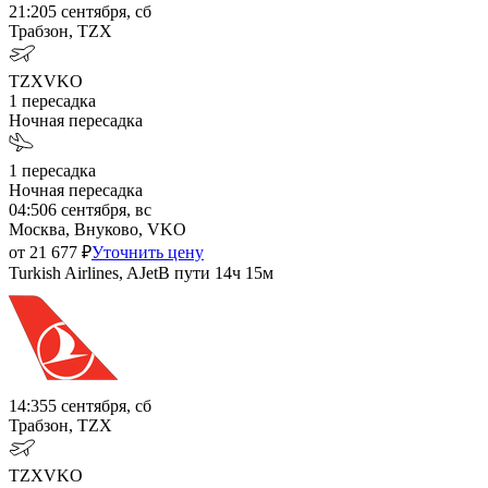
21:20
5 сентября, сб
Трабзон, TZX
TZX
VKO
1
пересадка
Ночная пересадка
1
пересадка
Ночная пересадка
04:50
6 сентября, вс
Москва, Внуково, VKO
от
21 677
₽
Уточнить цену
Turkish Airlines, AJet
В пути
14ч 15м
14:35
5 сентября, сб
Трабзон, TZX
TZX
VKO