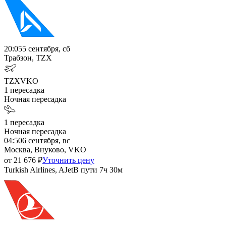
20:05
5 сентября, сб
Трабзон, TZX
TZX
VKO
1
пересадка
Ночная пересадка
1
пересадка
Ночная пересадка
04:50
6 сентября, вс
Москва, Внуково, VKO
от
21 676
₽
Уточнить цену
Turkish Airlines, AJet
В пути
7ч 30м