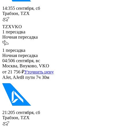
14:35
5 сентября, сб
Трабзон, TZX
TZX
VKO
1
пересадка
Ночная пересадка
1
пересадка
Ночная пересадка
04:50
6 сентября, вс
Москва, Внуково, VKO
от
21 756
₽
Уточнить цену
AJet, AJet
В пути
7ч 30м
21:20
5 сентября, сб
Трабзон, TZX