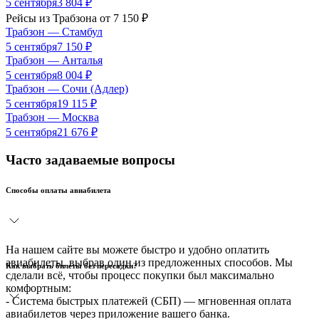
5 сентября
3 804
₽
Рейсы из
Трабзона
от
7 150
₽
Трабзон
—
Стамбул
5 сентября
7 150
₽
Трабзон
—
Анталья
5 сентября
8 004
₽
Трабзон
—
Сочи (Адлер)
5 сентября
19 115
₽
Трабзон
—
Москва
5 сентября
21 676
₽
Часто задаваемые вопросы
Способы оплаты авиабилета
На нашем сайте вы можете быстро и удобно оплатить
авиабилеты, выбрав один из предложенных способов. Мы
Как выбрать билеты без пересадки?
сделали всё, чтобы процесс покупки был максимально
комфортным:
- Система быстрых платежей (СБП) — мгновенная оплата
авиабилетов через приложение вашего банка.