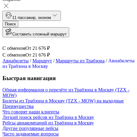
1
1 пассажир
,
эконом
Поиск
Составить сложный маршрут
С обменом
От
21 676
₽
С обменом
От
21 676
₽
Авиабилеты
/
Маршрут
/
Маршруты из Трабзона
/
Авиабилеты
из Трабзона в Москву
Быстрая навигация
Общая информация о перелёте из Трабзона в Москву (TZX -
MOW)
Билеты из Трабзона в Москву (TZX - MOW) на выходные
Преимущества
Что говорят наши клиенты
Легкий поиск рейсов из Трабзона в Москву
Рейсы авиакомпаний из Трабзона в Москву
Другие популярные рейсы
Часто задаваемые вопросы