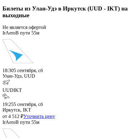
Билеты из Улан-Удэ в Иркутск (UUD - IKT) на
выходные
Не является офертой
IrAero
В пути
55м
18:30
5 сентября, сб
Улан-Удэ, UUD
UUD
IKT
19:25
5 сентября, сб
Иркутск, IKT
от
4 512
₽
Уточнить цену
IrAero
В пути
55м