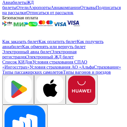
Авиабилеты
ЖД
билеты
Отели
Аэропорты
Авиакомпании
Отзывы
Подписаться
на рассылки
Отписаться от рассылок
Безопасная оплата
Как заказать билет
Как оплатить билет
Как получить
авиабилет
Как обменять или вернуть билет
Электронный авиа билет
Электронная
регистрация
Электронный ЖД билет
Список КИДов
Условия страхования СПАО
«Ингосстрах»
Условия страхования АО «АльфаСтрахование»
Типы пассажирских самолетов
Типы вагонов и поездов