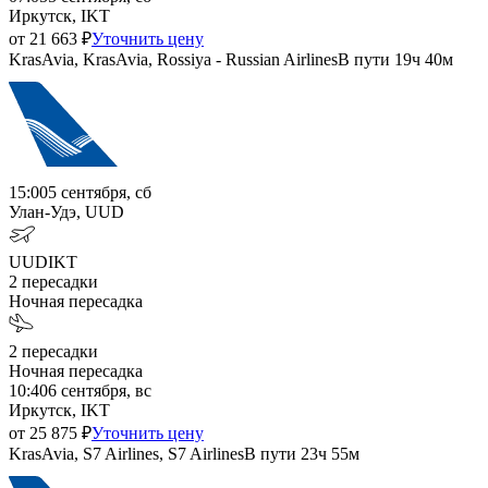
Иркутск, IKT
от
21 663
₽
Уточнить цену
KrasAvia, KrasAvia, Rossiya - Russian Airlines
В пути
19ч 40м
15:00
5 сентября, сб
Улан-Удэ, UUD
UUD
IKT
2
пересадки
Ночная пересадка
2
пересадки
Ночная пересадка
10:40
6 сентября, вс
Иркутск, IKT
от
25 875
₽
Уточнить цену
KrasAvia, S7 Airlines, S7 Airlines
В пути
23ч 55м