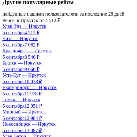
Другие популярные рейсы
найденные нашими пользователями за последние 28 дней
Рейсы в
Иркутск
от
4 512
₽
Улан-Удэ
—
Иркутск
5 сентября
4 512
₽
Чита
—
Иркутск
5 сентября
7 062
₽
Красноярск
—
Иркутск
5 сентября
8 546
₽
Братск
—
Иркутск
5 сентября
9 660
₽
Усть-Кут
—
Иркутск
5 сентября
10 078
₽
Екатеринбург
—
Иркутск
5 сентября
11 978
₽
Томск
—
Иркутск
5 сентября
12 051
₽
Мирный
—
Иркутск
5 сентября
12 984
₽
Новосибирск
—
Иркутск
5 сентября
13 087
₽
Улан-Батор
—
Иркутск