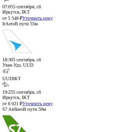
07:05
5 сентября, сб
Иркутск, IKT
от
5 548
₽
Уточнить цену
IrAero
В пути
55м
18:30
5 сентября, сб
Улан-Удэ, UUD
UUD
IKT
19:25
5 сентября, сб
Иркутск, IKT
от
6 021
₽
Уточнить цену
S7 Airlines
В пути
50м