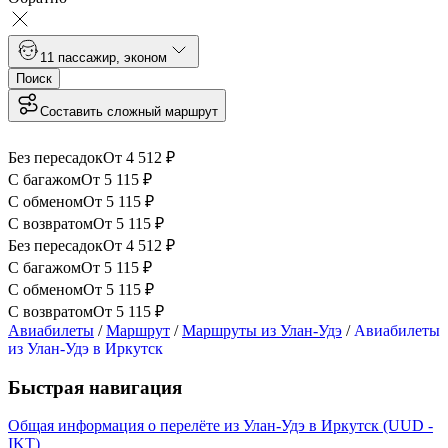
1
1 пассажир
,
эконом
Поиск
Составить сложный маршрут
Без пересадок
От
4 512
₽
С багажом
От
5 115
₽
С обменом
От
5 115
₽
С возвратом
От
5 115
₽
Без пересадок
От
4 512
₽
С багажом
От
5 115
₽
С обменом
От
5 115
₽
С возвратом
От
5 115
₽
Авиабилеты
/
Маршрут
/
Маршруты из Улан-Удэ
/
Авиабилеты
из Улан-Удэ в Иркутск
Быстрая навигация
Общая информация о перелёте из Улан-Удэ в Иркутск (UUD -
IKT)