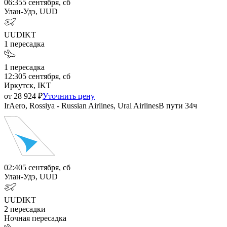
06:35
5 сентября, сб
Улан-Удэ, UUD
UUD
IKT
1
пересадка
1
пересадка
12:30
5 сентября, сб
Иркутск, IKT
от
28 924
₽
Уточнить цену
IrAero, Rossiya - Russian Airlines, Ural Airlines
В пути
34ч
02:40
5 сентября, сб
Улан-Удэ, UUD
UUD
IKT
2
пересадки
Ночная пересадка