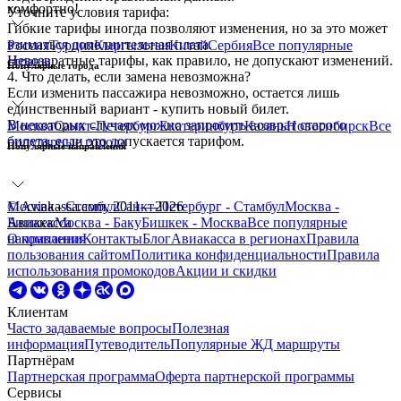
комфортно!
Уточните условия тарифа:
Гибкие тарифы иногда позволяют изменения, но за это может
взиматься дополнительная плата.
Россия
Турция
Кыргызстан
Китай
Сербия
Все
популярные
Невозвратные тарифы, как правило, не допускают изменений.
страны
Популярные города
4. Что делать, если замена невозможна?
Если изменить пассажира невозможно, остается лишь
единственный вариант - купить новый билет.
В некоторых случаях можно запросить возврат старого
Москва
Санкт-Петербург
Екатеринбург
Казань
Новосибирск
Все
билета, если это допускается тарифом.
популярные города
Популярные направления
Москва - Стамбул
© Aviakassa.com, 2011—2026
Санкт-Петербург - Стамбул
Москва -
Бишкек
Авиакасса
Москва - Баку
Бишкек - Москва
Все
популярные
направления
О компании
Контакты
Блог
Авиакасса в регионах
Правила
пользования сайтом
Политика конфиденциальности
Правила
использования промокодов
Акции и скидки
Клиентам
Часто задаваемые вопросы
Полезная
информация
Путеводитель
Популярные ЖД маршруты
Партнёрам
Партнерская программа
Оферта партнерской программы
Сервисы