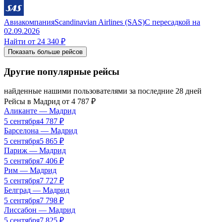
Авиакомпания
Scandinavian Airlines (SAS)
С пересадкой
на
02.09.2026
Найти от
24 340 ₽
Показать больше рейсов
Другие популярные рейсы
найденные нашими пользователями за последние 28 дней
Рейсы в
Мадрид
от
4 787
₽
Аликанте
—
Мадрид
5 сентября
4 787
₽
Барселона
—
Мадрид
5 сентября
5 865
₽
Париж
—
Мадрид
5 сентября
7 406
₽
Рим
—
Мадрид
5 сентября
7 727
₽
Белград
—
Мадрид
5 сентября
7 798
₽
Лиссабон
—
Мадрид
5 сентября
7 825
₽