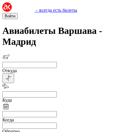
– всегда есть билеты
Войти
Авиабилеты Варшава -
Мадрид
Откуда
Куда
Когда
Обратно