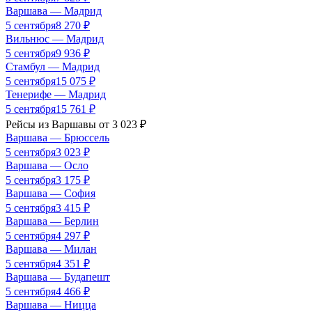
Варшава
—
Мадрид
5 сентября
8 270
₽
Вильнюс
—
Мадрид
5 сентября
9 936
₽
Стамбул
—
Мадрид
5 сентября
15 075
₽
Тенерифе
—
Мадрид
5 сентября
15 761
₽
Рейсы из
Варшавы
от
3 023
₽
Варшава
—
Брюссель
5 сентября
3 023
₽
Варшава
—
Осло
5 сентября
3 175
₽
Варшава
—
София
5 сентября
3 415
₽
Варшава
—
Берлин
5 сентября
4 297
₽
Варшава
—
Милан
5 сентября
4 351
₽
Варшава
—
Будапешт
5 сентября
4 466
₽
Варшава
—
Ницца