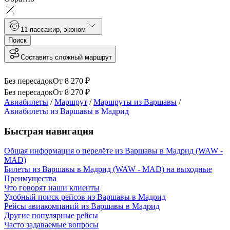
1
1 пассажир
,
эконом
Поиск
Составить сложный маршрут
Без пересадок
От
8 270
₽
Без пересадок
От
8 270
₽
Авиабилеты
/
Маршрут
/
Маршруты из Варшавы
/
Авиабилеты из Варшавы в Мадрид
Быстрая навигация
Общая информация о перелёте из Варшавы в Мадрид (WAW -
MAD)
Билеты из Варшавы в Мадрид (WAW - MAD) на выходные
Преимущества
Что говорят наши клиенты
Удобный поиск рейсов из Варшавы в Мадрид
Рейсы авиакомпаний из Варшавы в Мадрид
Другие популярные рейсы
Часто задаваемые вопросы