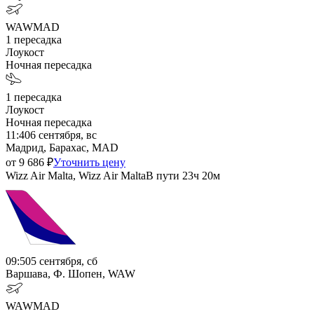
WAW
MAD
1
пересадка
Лоукост
Ночная пересадка
1
пересадка
Лоукост
Ночная пересадка
11:40
6 сентября, вс
Мадрид, Барахас, MAD
от
9 686
₽
Уточнить цену
Wizz Air Malta, Wizz Air Malta
В пути
23ч 20м
09:50
5 сентября, сб
Варшава, Ф. Шопен, WAW
WAW
MAD