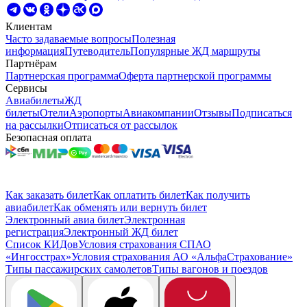
Клиентам
Часто задаваемые вопросы
Полезная
информация
Путеводитель
Популярные ЖД маршруты
Партнёрам
Партнерская программа
Оферта партнерской программы
Сервисы
Авиабилеты
ЖД
билеты
Отели
Аэропорты
Авиакомпании
Отзывы
Подписаться
на рассылки
Отписаться от рассылок
Безопасная оплата
Как заказать билет
Как оплатить билет
Как получить
авиабилет
Как обменять или вернуть билет
Электронный авиа билет
Электронная
регистрация
Электронный ЖД билет
Список КИДов
Условия страхования СПАО
«Ингосстрах»
Условия страхования АО «АльфаСтрахование»
Типы пассажирских самолетов
Типы вагонов и поездов