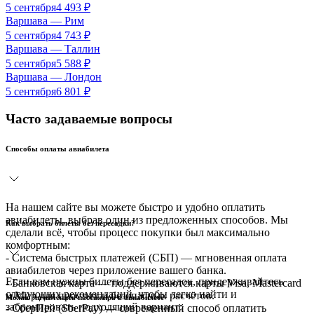
5 сентября
4 493
₽
Варшава
—
Рим
5 сентября
4 743
₽
Варшава
—
Таллин
5 сентября
5 588
₽
Варшава
—
Лондон
5 сентября
6 801
₽
Часто задаваемые вопросы
Способы оплаты авиабилета
На нашем сайте вы можете быстро и удобно оплатить
авиабилеты, выбрав один из предложенных способов. Мы
Как выбрать билеты без пересадки?
сделали всё, чтобы процесс покупки был максимально
комфортным:
- Система быстрых платежей (СБП) — мгновенная оплата
авиабилетов через приложение вашего банка.
Если вам нужны билеты без пересадок, придерживайтесь
- Банковская карта — поддерживаются карты Visa, Mastercard
следующих рекомендаций, чтобы легко найти и
и Мир для простых и безопасных расчётов.
Можно ли изменить пассажира в авиабилете
забронировать подходящий вариант:
- СберПей (SberPay) — современный способ оплатить