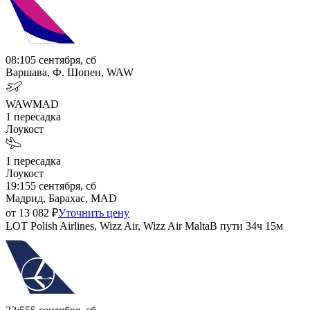
08:10
5 сентября, сб
Варшава, Ф. Шопен, WAW
WAW
MAD
1
пересадка
Лоукост
1
пересадка
Лоукост
19:15
5 сентября, сб
Мадрид, Барахас, MAD
от
13 082
₽
Уточнить цену
LOT Polish Airlines, Wizz Air, Wizz Air Malta
В пути
34ч 15м