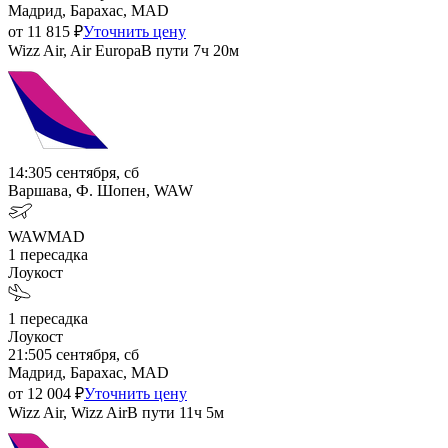
Мадрид, Барахас, MAD
от
11 815
₽
Уточнить цену
Wizz Air, Air Europa
В пути
7ч 20м
14:30
5 сентября, сб
Варшава, Ф. Шопен, WAW
WAW
MAD
1
пересадка
Лоукост
1
пересадка
Лоукост
21:50
5 сентября, сб
Мадрид, Барахас, MAD
от
12 004
₽
Уточнить цену
Wizz Air, Wizz Air
В пути
11ч 5м