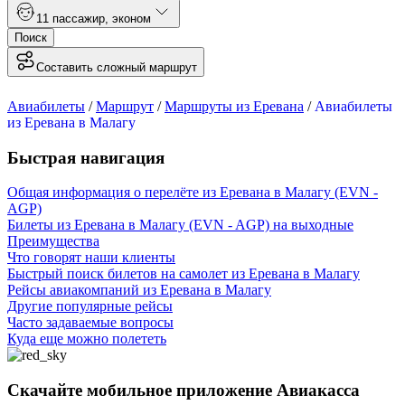
1
1 пассажир
,
эконом
Поиск
Составить сложный маршрут
Авиабилеты
/
Маршрут
/
Маршруты из Еревана
/
Авиабилеты
из Еревана в Малагу
Быстрая навигация
Общая информация о перелёте из Еревана в Малагу (EVN -
AGP)
Билеты из Еревана в Малагу (EVN - AGP) на выходные
Преимущества
Что говорят наши клиенты
Быстрый поиск билетов на самолет из Еревана в Малагу
Рейсы авиакомпаний из Еревана в Малагу
Другие популярные рейсы
Часто задаваемые вопросы
Куда еще можно полететь
Скачайте мобильное приложение Авиакасса