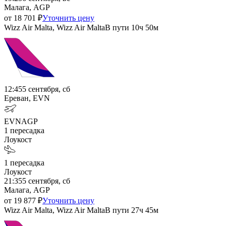
Малага, AGP
от
18 701
₽
Уточнить цену
Wizz Air Malta, Wizz Air Malta
В пути
10ч 50м
12:45
5 сентября, сб
Ереван, EVN
EVN
AGP
1
пересадка
Лоукост
1
пересадка
Лоукост
21:35
5 сентября, сб
Малага, AGP
от
19 877
₽
Уточнить цену
Wizz Air Malta, Wizz Air Malta
В пути
27ч 45м