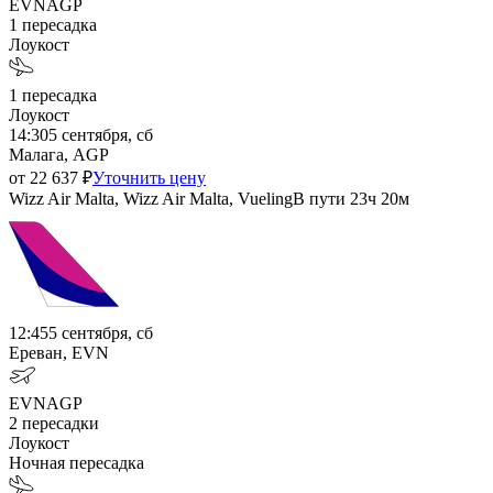
EVN
AGP
1
пересадка
Лоукост
1
пересадка
Лоукост
14:30
5 сентября, сб
Малага, AGP
от
22 637
₽
Уточнить цену
Wizz Air Malta, Wizz Air Malta, Vueling
В пути
23ч 20м
12:45
5 сентября, сб
Ереван, EVN
EVN
AGP
2
пересадки
Лоукост
Ночная пересадка