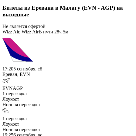
Билеты из Еревана в Малагу (EVN - AGP) на
выходные
Не является офертой
Wizz Air, Wizz Air
В пути
28ч 5м
17:20
5 сентября, сб
Ереван, EVN
EVN
AGP
1
пересадка
Лоукост
Ночная пересадка
1
пересадка
Лоукост
Ночная пересадка
19:25
6 сентября, вс