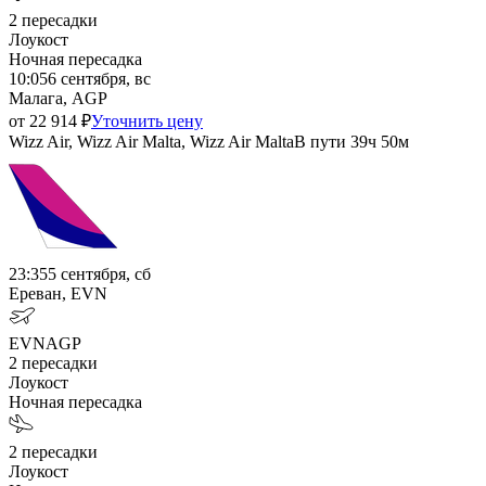
2
пересадки
Лоукост
Ночная пересадка
10:05
6 сентября, вс
Малага, AGP
от
22 914
₽
Уточнить цену
Wizz Air, Wizz Air Malta, Wizz Air Malta
В пути
39ч 50м
23:35
5 сентября, сб
Ереван, EVN
EVN
AGP
2
пересадки
Лоукост
Ночная пересадка
2
пересадки
Лоукост