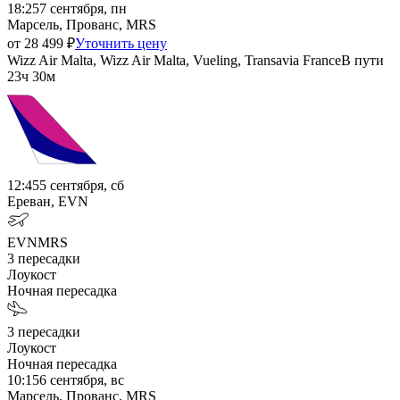
18:25
7 сентября, пн
Марсель, Прованс, MRS
от
28 499
₽
Уточнить цену
Wizz Air Malta, Wizz Air Malta, Vueling, Transavia France
В пути
23ч 30м
12:45
5 сентября, сб
Ереван, EVN
EVN
MRS
3
пересадки
Лоукост
Ночная пересадка
3
пересадки
Лоукост
Ночная пересадка
10:15
6 сентября, вс
Марсель, Прованс, MRS