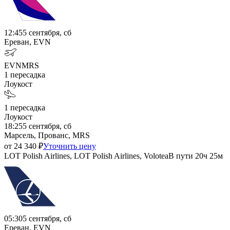
12:45
5 сентября, сб
Ереван, EVN
EVN
MRS
1
пересадка
Лоукост
1
пересадка
Лоукост
18:25
5 сентября, сб
Марсель, Прованс, MRS
от
24 340
₽
Уточнить цену
LOT Polish Airlines, LOT Polish Airlines, Volotea
В пути
20ч 25м
05:30
5 сентября, сб
Ереван, EVN