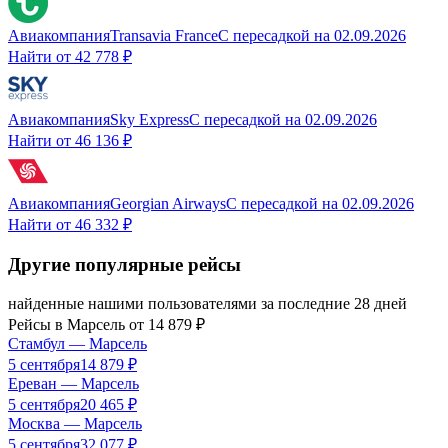
Авиакомпания
Transavia France
С пересадкой
на
02.09.2026
Найти от
42 778 ₽
Авиакомпания
Sky Express
С пересадкой
на
02.09.2026
Найти от
46 136 ₽
Авиакомпания
Georgian Airways
С пересадкой
на
02.09.2026
Найти от
46 332 ₽
Другие популярные рейсы
найденные нашими пользователями за последние 28 дней
Рейсы в
Марсель
от
14 879
₽
Стамбул
—
Марсель
5 сентября
14 879
₽
Ереван
—
Марсель
5 сентября
20 465
₽
Москва
—
Марсель
5 сентября
32 077
₽