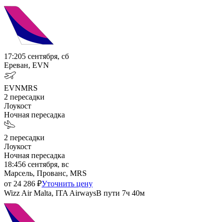
17:20
5 сентября, сб
Ереван, EVN
EVN
MRS
2
пересадки
Лоукост
Ночная пересадка
2
пересадки
Лоукост
Ночная пересадка
18:45
6 сентября, вс
Марсель, Прованс, MRS
от
24 286
₽
Уточнить цену
Wizz Air Malta, ITA Airways
В пути
7ч 40м