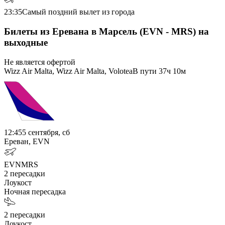
23:35
Самый поздний вылет из города
Билеты из Еревана в Марсель (EVN - MRS) на
выходные
Не является офертой
Wizz Air Malta, Wizz Air Malta, Volotea
В пути
37ч 10м
12:45
5 сентября, сб
Ереван, EVN
EVN
MRS
2
пересадки
Лоукост
Ночная пересадка
2
пересадки
Лоукост