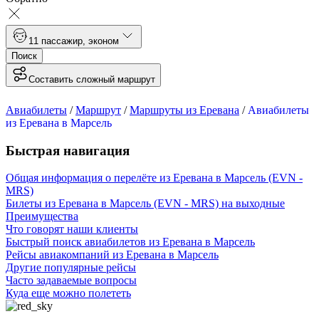
1
1 пассажир
,
эконом
Поиск
Составить сложный маршрут
Авиабилеты
/
Маршрут
/
Маршруты из Еревана
/
Авиабилеты
из Еревана в Марсель
Быстрая навигация
Общая информация о перелёте из Еревана в Марсель (EVN -
MRS)
Билеты из Еревана в Марсель (EVN - MRS) на выходные
Преимущества
Что говорят наши клиенты
Быстрый поиск авиабилетов из Еревана в Марсель
Рейсы авиакомпаний из Еревана в Марсель
Другие популярные рейсы
Часто задаваемые вопросы
Куда еще можно полететь