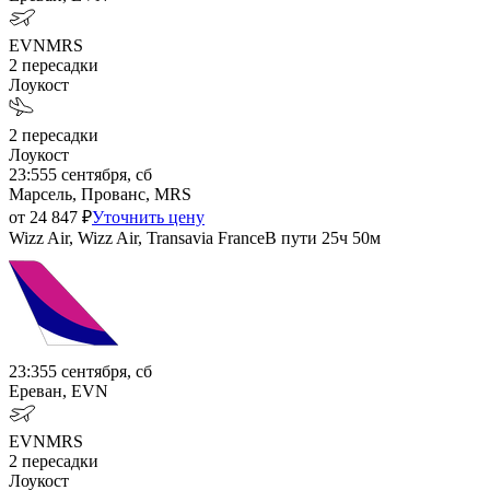
EVN
MRS
2
пересадки
Лоукост
2
пересадки
Лоукост
23:55
5 сентября, сб
Марсель, Прованс, MRS
от
24 847
₽
Уточнить цену
Wizz Air, Wizz Air, Transavia France
В пути
25ч 50м
23:35
5 сентября, сб
Ереван, EVN
EVN
MRS
2
пересадки
Лоукост