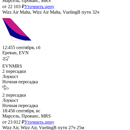
Марсель, Прованс, MRS
от
22 103
₽
Уточнить цену
Wizz Air Malta, Wizz Air Malta, Vueling
В пути
32ч
12:45
5 сентября, сб
Ереван, EVN
EVN
MRS
2
пересадки
Лоукост
Ночная пересадка
2
пересадки
Лоукост
Ночная пересадка
18:45
6 сентября, вс
Марсель, Прованс, MRS
от
23 012
₽
Уточнить цену
Wizz Air, Wizz Air, Vueling
В пути
27ч 25м