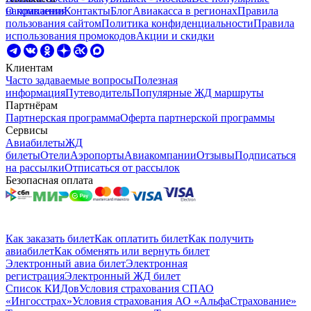
направления
О компании
Контакты
Блог
Авиакасса в регионах
Правила
пользования сайтом
Политика конфиденциальности
Правила
использования промокодов
Акции и скидки
Клиентам
Часто задаваемые вопросы
Полезная
информация
Путеводитель
Популярные ЖД маршруты
Партнёрам
Партнерская программа
Оферта партнерской программы
Сервисы
Авиабилеты
ЖД
билеты
Отели
Аэропорты
Авиакомпании
Отзывы
Подписаться
на рассылки
Отписаться от рассылок
Безопасная оплата
Как заказать билет
Как оплатить билет
Как получить
авиабилет
Как обменять или вернуть билет
Электронный авиа билет
Электронная
регистрация
Электронный ЖД билет
Список КИДов
Условия страхования СПАО
«Ингосстрах»
Условия страхования АО «АльфаСтрахование»