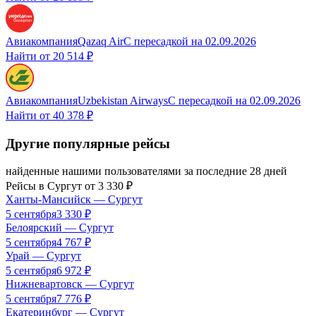
Авиакомпания
Qazaq Air
С пересадкой
на
02.09.2026
Найти от
20 514 ₽
Авиакомпания
Uzbekistan Airways
С пересадкой
на
02.09.2026
Найти от
40 378 ₽
Другие популярные рейсы
найденные нашими пользователями за последние 28 дней
Рейсы в
Сургут
от
3 330
₽
Ханты-Мансийск
—
Сургут
5 сентября
3 330
₽
Белоярский
—
Сургут
5 сентября
4 767
₽
Урай
—
Сургут
5 сентября
6 972
₽
Нижневартовск
—
Сургут
5 сентября
7 776
₽
Екатеринбург
—
Сургут