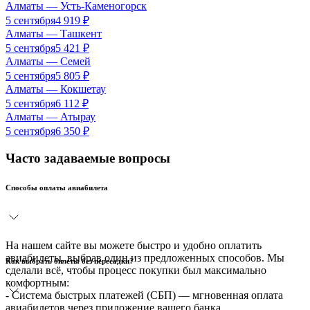
Алматы
—
Усть-Каменогорск
5 сентября
4 919
₽
Алматы
—
Ташкент
5 сентября
5 421
₽
Алматы
—
Семей
5 сентября
5 805
₽
Алматы
—
Кокшетау
5 сентября
6 112
₽
Алматы
—
Атырау
5 сентября
6 350
₽
Часто задаваемые вопросы
Способы оплаты авиабилета
На нашем сайте вы можете быстро и удобно оплатить
авиабилеты, выбрав один из предложенных способов. Мы
Как выбрать билеты без пересадки?
сделали всё, чтобы процесс покупки был максимально
комфортным:
- Система быстрых платежей (СБП) — мгновенная оплата
авиабилетов через приложение вашего банка.