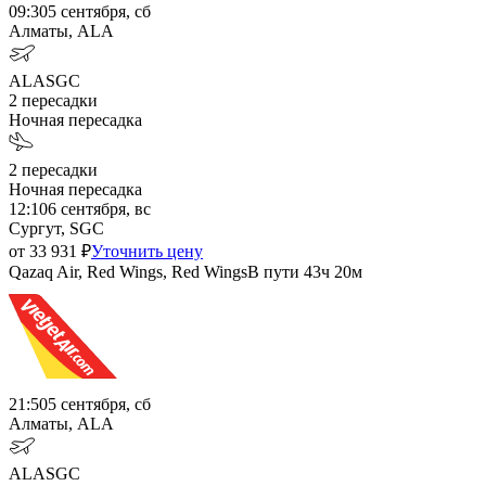
09:30
5 сентября, сб
Алматы, ALA
ALA
SGC
2
пересадки
Ночная пересадка
2
пересадки
Ночная пересадка
12:10
6 сентября, вс
Сургут, SGC
от
33 931
₽
Уточнить цену
Qazaq Air, Red Wings, Red Wings
В пути
43ч 20м
21:50
5 сентября, сб
Алматы, ALA
ALA
SGC