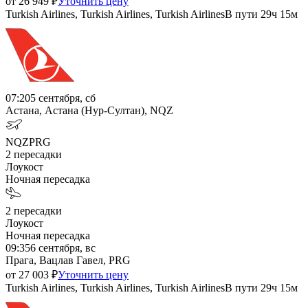
от
26 949
₽
Уточнить цену
Turkish Airlines, Turkish Airlines, Turkish Airlines
В пути
29ч 15м
07:20
5 сентября, сб
Астана, Астана (Нур-Султан), NQZ
NQZ
PRG
2
пересадки
Лоукост
Ночная пересадка
2
пересадки
Лоукост
Ночная пересадка
09:35
6 сентября, вс
Прага, Вацлав Гавел, PRG
от
27 003
₽
Уточнить цену
Turkish Airlines, Turkish Airlines, Turkish Airlines
В пути
29ч 15м