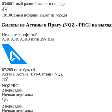
03:00
Самый ранний вылет из города
19:10
Самый поздний вылет из города
Билеты из Астаны в Прагу (NQZ - PRG) на выхо
Не является офертой
AJet, AJet, AJet
В пути
29ч 15м
07:20
5 сентября, сб
Астана, Астана (Нур-Султан), NQZ
NQZ
PRG
2
пересадки
Ночная пересадка
2
пересадки
Ночная пересадка