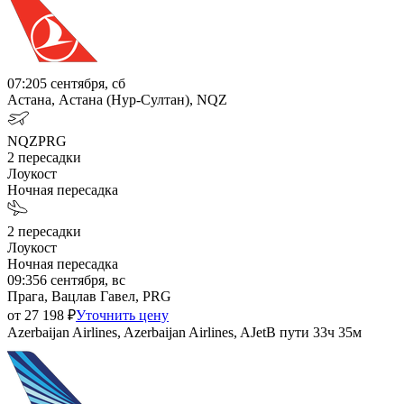
07:20
5 сентября, сб
Астана, Астана (Нур-Султан), NQZ
NQZ
PRG
2
пересадки
Лоукост
Ночная пересадка
2
пересадки
Лоукост
Ночная пересадка
09:35
6 сентября, вс
Прага, Вацлав Гавел, PRG
от
27 198
₽
Уточнить цену
Azerbaijan Airlines, Azerbaijan Airlines, AJet
В пути
33ч 35м