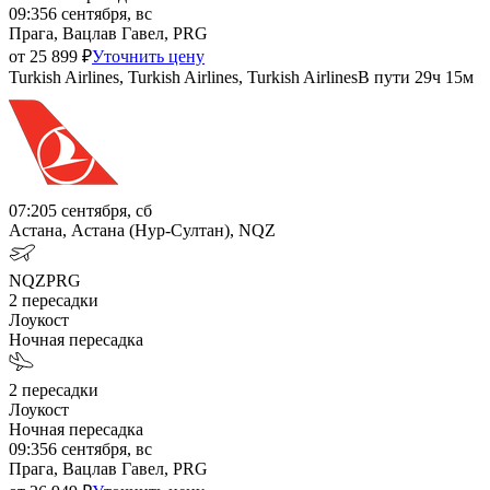
09:35
6 сентября, вс
Прага, Вацлав Гавел, PRG
от
25 899
₽
Уточнить цену
Turkish Airlines, Turkish Airlines, Turkish Airlines
В пути
29ч 15м
07:20
5 сентября, сб
Астана, Астана (Нур-Султан), NQZ
NQZ
PRG
2
пересадки
Лоукост
Ночная пересадка
2
пересадки
Лоукост
Ночная пересадка
09:35
6 сентября, вс
Прага, Вацлав Гавел, PRG