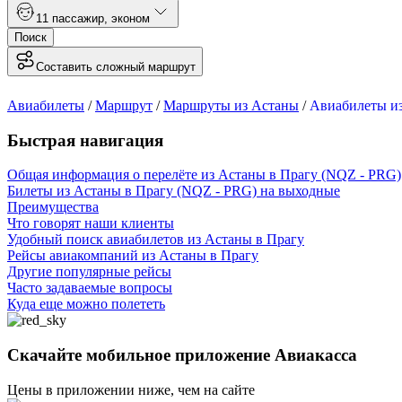
1
1 пассажир
,
эконом
Поиск
Составить сложный маршрут
Авиабилеты
/
Маршрут
/
Маршруты из Астаны
/
Авиабилеты из
Быстрая навигация
Общая информация о перелёте из Астаны в Прагу (NQZ - PRG)
Билеты из Астаны в Прагу (NQZ - PRG) на выходные
Преимущества
Что говорят наши клиенты
Удобный поиск авиабилетов из Астаны в Прагу
Рейсы авиакомпаний из Астаны в Прагу
Другие популярные рейсы
Часто задаваемые вопросы
Куда еще можно полететь
Скачайте мобильное приложение Авиакасса
Цены в приложении ниже, чем на сайте