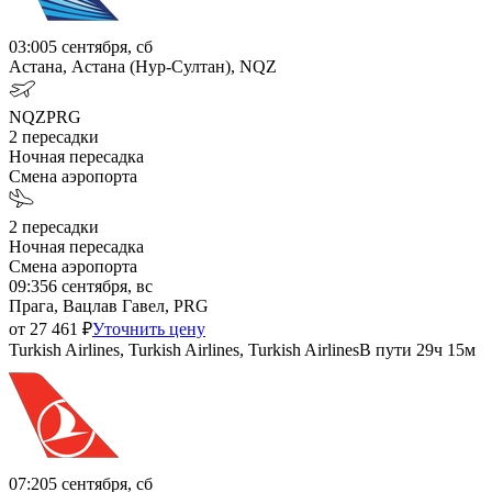
03:00
5 сентября, сб
Астана, Астана (Нур-Султан), NQZ
NQZ
PRG
2
пересадки
Ночная пересадка
Смена аэропорта
2
пересадки
Ночная пересадка
Смена аэропорта
09:35
6 сентября, вс
Прага, Вацлав Гавел, PRG
от
27 461
₽
Уточнить цену
Turkish Airlines, Turkish Airlines, Turkish Airlines
В пути
29ч 15м
07:20
5 сентября, сб