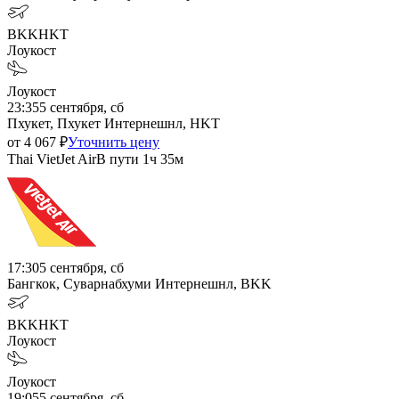
BKK
HKT
Лоукост
Лоукост
23:35
5 сентября, сб
Пхукет, Пхукет Интернешнл, HKT
от
4 067
₽
Уточнить цену
Thai VietJet Air
В пути
1ч 35м
17:30
5 сентября, сб
Бангкок, Суварнабхуми Интернешнл, BKK
BKK
HKT
Лоукост
Лоукост
19:05
5 сентября, сб