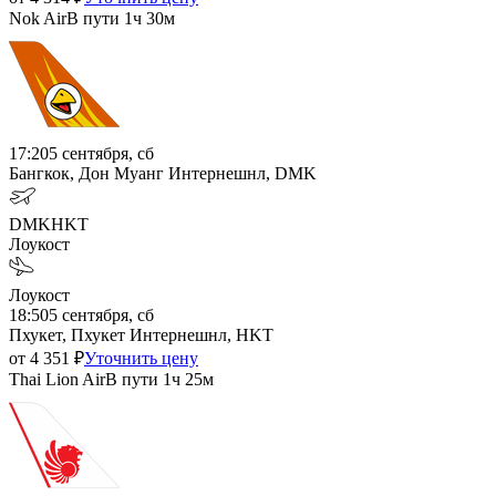
Nok Air
В пути
1ч 30м
17:20
5 сентября, сб
Бангкок, Дон Муанг Интернешнл, DMK
DMK
HKT
Лоукост
Лоукост
18:50
5 сентября, сб
Пхукет, Пхукет Интернешнл, HKT
от
4 351
₽
Уточнить цену
Thai Lion Air
В пути
1ч 25м