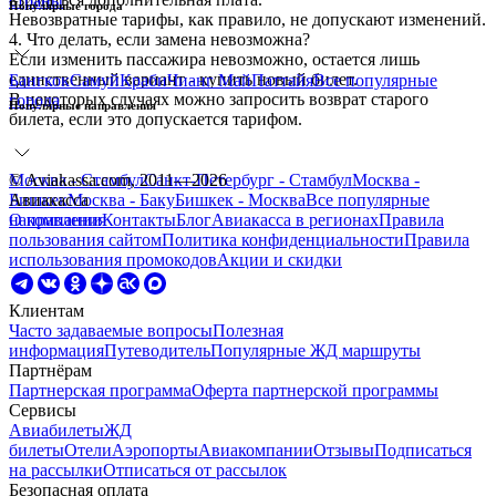
страны
Популярные города
Невозвратные тарифы, как правило, не допускают изменений.
4. Что делать, если замена невозможна?
Если изменить пассажира невозможно, остается лишь
единственный вариант - купить новый билет.
Бангкок
Самуй
Краби
Чианг Май
Паттайя
Все
популярные
В некоторых случаях можно запросить возврат старого
города
Популярные направления
билета, если это допускается тарифом.
Москва - Стамбул
© Aviakassa.com, 2011—2026
Санкт-Петербург - Стамбул
Москва -
Бишкек
Авиакасса
Москва - Баку
Бишкек - Москва
Все
популярные
направления
О компании
Контакты
Блог
Авиакасса в регионах
Правила
пользования сайтом
Политика конфиденциальности
Правила
использования промокодов
Акции и скидки
Клиентам
Часто задаваемые вопросы
Полезная
информация
Путеводитель
Популярные ЖД маршруты
Партнёрам
Партнерская программа
Оферта партнерской программы
Сервисы
Авиабилеты
ЖД
билеты
Отели
Аэропорты
Авиакомпании
Отзывы
Подписаться
на рассылки
Отписаться от рассылок
Безопасная оплата