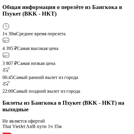
Общая информация о перелёте из Бангкока в
Пхукет (BKK - HKT)
1ч 30м
Среднее время перелета
4 395
₽
Самая высокая цена
3 807
₽
Самая низкая цена
06:45
Самый ранний вылет из города
22:00
Самый поздний вылет из города
Билеты из Бангкока в Пхукет (BKK - HKT) на
выходные
Не является офертой
Thai VietJet Air
В пути
1ч 35м