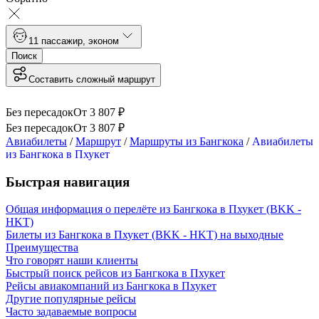
1
1 пассажир
,
эконом
Поиск
Составить сложный маршрут
Без пересадок
От
3 807
₽
Без пересадок
От
3 807
₽
Авиабилеты
/
Маршрут
/
Маршруты из Бангкока
/
Авиабилеты
из Бангкока в Пхукет
Быстрая навигация
Общая информация о перелёте из Бангкока в Пхукет (BKK -
HKT)
Билеты из Бангкока в Пхукет (BKK - HKT) на выходные
Преимущества
Что говорят наши клиенты
Быстрый поиск рейсов из Бангкока в Пхукет
Рейсы авиакомпаний из Бангкока в Пхукет
Другие популярные рейсы
Часто задаваемые вопросы