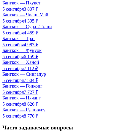
Бангкок
—
Пхукет
5 сентября
3 807
₽
Бангкок
—
Чианг Май
5 сентября
4 395
₽
Бангкок
—
Сурат-Тхани
5 сентября
4 459
₽
Бангкок
—
Трат
5 сентября
4 983
₽
Бангкок
—
Фукуок
5 сентября
6 159
₽
Бангкок
—
Ханой
5 сентября
7 112
₽
Бангкок
—
Сингапур
5 сентября
7 504
₽
Бангкок
—
Гонконг
5 сентября
7 727
₽
Бангкок
—
Нячанг
5 сентября
8 626
₽
Бангкок
—
Гуанчжоу
5 сентября
8 770
₽
Часто задаваемые вопросы