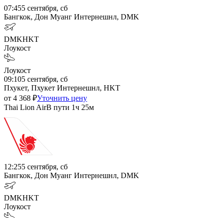
07:45
5 сентября, сб
Бангкок, Дон Муанг Интернешнл, DMK
DMK
HKT
Лоукост
Лоукост
09:10
5 сентября, сб
Пхукет, Пхукет Интернешнл, HKT
от
4 368
₽
Уточнить цену
Thai Lion Air
В пути
1ч 25м
12:25
5 сентября, сб
Бангкок, Дон Муанг Интернешнл, DMK
DMK
HKT
Лоукост