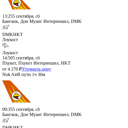
13:25
5 сентября, сб
Бангкок, Дон Муанг Интернешнл, DMK
DMK
HKT
Лоукост
Лоукост
14:50
5 сентября, сб
Пхукет, Пхукет Интернешнл, HKT
от
4 270
₽
Уточнить цену
Nok Air
В пути
1ч 30м
09:35
5 сентября, сб
Бангкок, Дон Муанг Интернешнл, DMK
DMK
HKT