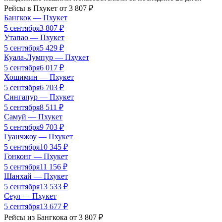
Рейсы в
Пхукет
от
3 807
₽
Бангкок
—
Пхукет
5 сентября
3 807
₽
Утапао
—
Пхукет
5 сентября
5 429
₽
Куала-Лумпур
—
Пхукет
5 сентября
6 017
₽
Хошимин
—
Пхукет
5 сентября
6 703
₽
Сингапур
—
Пхукет
5 сентября
8 511
₽
Самуй
—
Пхукет
5 сентября
9 703
₽
Гуанчжоу
—
Пхукет
5 сентября
10 345
₽
Гонконг
—
Пхукет
5 сентября
11 156
₽
Шанхай
—
Пхукет
5 сентября
13 533
₽
Сеул
—
Пхукет
5 сентября
13 677
₽
Рейсы из
Бангкока
от
3 807
₽