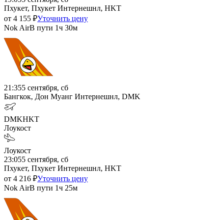
Пхукет, Пхукет Интернешнл, HKT
от
4 155
₽
Уточнить цену
Nok Air
В пути
1ч 30м
21:35
5 сентября, сб
Бангкок, Дон Муанг Интернешнл, DMK
DMK
HKT
Лоукост
Лоукост
23:05
5 сентября, сб
Пхукет, Пхукет Интернешнл, HKT
от
4 216
₽
Уточнить цену
Nok Air
В пути
1ч 25м