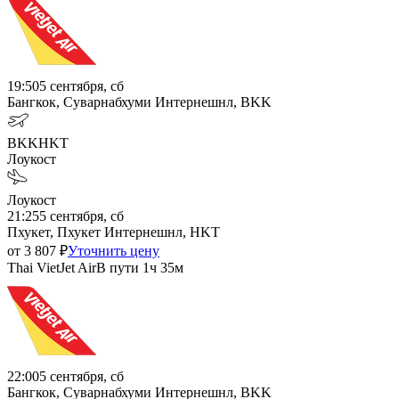
19:50
5 сентября, сб
Бангкок, Суварнабхуми Интернешнл, BKK
BKK
HKT
Лоукост
Лоукост
21:25
5 сентября, сб
Пхукет, Пхукет Интернешнл, HKT
от
3 807
₽
Уточнить цену
Thai VietJet Air
В пути
1ч 35м
22:00
5 сентября, сб
Бангкок, Суварнабхуми Интернешнл, BKK