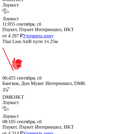
Лоукост
Лоукост
11:05
5 сентября, сб
Пхукет, Пхукет Интернешнл, HKT
от
4 297
₽
Уточнить цену
Thai Lion Air
В пути
1ч 25м
06:45
5 сентября, сб
Бангкок, Дон Муанг Интернешнл, DMK
DMK
HKT
Лоукост
Лоукост
08:10
5 сентября, сб
Пхукет, Пхукет Интернешнл, HKT
от
4 314
₽
Уточнить цену