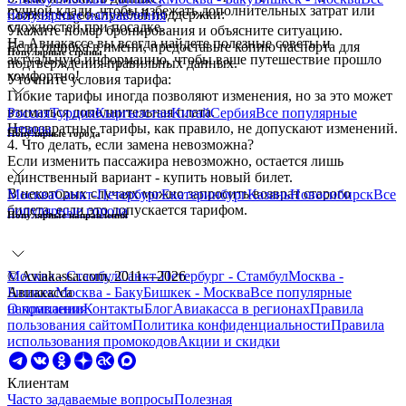
ручной клади, чтобы избежать дополнительных затрат или
Свяжитесь со службой поддержки:
популярные направления
сложностей при посадке.
Укажите номер бронирования и объясните ситуацию.
На Авиакассе вы всегда найдете полезные советы и
Если ошибка в имени, предоставьте копию паспорта для
Популярные страны
актуальную информацию, чтобы ваше путешествие прошло
подтверждения правильных данных.
комфортно!
Уточните условия тарифа:
Гибкие тарифы иногда позволяют изменения, но за это может
взиматься дополнительная плата.
Россия
Турция
Кыргызстан
Китай
Сербия
Все
популярные
Невозвратные тарифы, как правило, не допускают изменений.
страны
Популярные города
4. Что делать, если замена невозможна?
Если изменить пассажира невозможно, остается лишь
единственный вариант - купить новый билет.
В некоторых случаях можно запросить возврат старого
Москва
Санкт-Петербург
Екатеринбург
Казань
Новосибирск
Все
билета, если это допускается тарифом.
популярные города
Популярные направления
Москва - Стамбул
© Aviakassa.com, 2011—2026
Санкт-Петербург - Стамбул
Москва -
Бишкек
Авиакасса
Москва - Баку
Бишкек - Москва
Все
популярные
направления
О компании
Контакты
Блог
Авиакасса в регионах
Правила
пользования сайтом
Политика конфиденциальности
Правила
использования промокодов
Акции и скидки
Клиентам
Часто задаваемые вопросы
Полезная