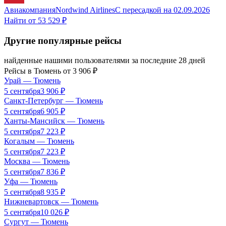
Авиакомпания
Nordwind Airlines
С пересадкой
на
02.09.2026
Найти от
53 529 ₽
Другие популярные рейсы
найденные нашими пользователями за последние 28 дней
Рейсы в
Тюмень
от
3 906
₽
Урай
—
Тюмень
5 сентября
3 906
₽
Санкт-Петербург
—
Тюмень
5 сентября
6 905
₽
Ханты-Мансийск
—
Тюмень
5 сентября
7 223
₽
Когалым
—
Тюмень
5 сентября
7 223
₽
Москва
—
Тюмень
5 сентября
7 836
₽
Уфа
—
Тюмень
5 сентября
8 935
₽
Нижневартовск
—
Тюмень
5 сентября
10 026
₽
Сургут
—
Тюмень