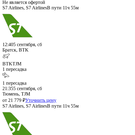
Не является офертой
S7 Airlines, S7 Airlines
В пути
11ч 55м
12:40
5 сентября, сб
Братск, BTK
BTK
TJM
1
пересадка
1
пересадка
21:35
5 сентября, сб
Тюмень, TJM
от
21 779
₽
Уточнить цену
S7 Airlines, S7 Airlines
В пути
11ч 55м