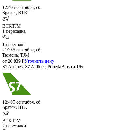
12:40
5 сентября, сб
Братск, BTK
BTK
TJM
1
пересадка
1
пересадка
21:35
5 сентября, сб
Тюмень, TJM
от
26 839
₽
Уточнить цену
S7 Airlines, S7 Airlines, Pobeda
В пути
19ч
12:40
5 сентября, сб
Братск, BTK
BTK
TJM
2
пересадки