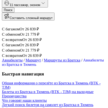
1
1 пассажир
,
эконом
Поиск
Составить сложный маршрут
С багажом
От
26 839
₽
С обменом
От
21 779
₽
С возвратом
От
26 839
₽
С багажом
От
26 839
₽
С обменом
От
21 779
₽
С возвратом
От
26 839
₽
Авиабилеты
/
Маршрут
/
Маршруты из Братска
/
Авиабилеты
из Братска в Тюмень
Быстрая навигация
Общая информация о перелёте из Братска в Тюмень (BTK -
TJM)
Билеты из Братска в Тюмень (BTK - TJM) на выходные
Преимущества
Что говорят наши клиенты
Легкий поиск билетов на самолет из Братска в Тюмень