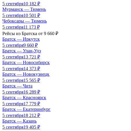
5 сентября
10 182
₽
Мурманск
—
Тюмень
5 сентября
10 501
₽
Чебоксары
—
Тюмень
5 сентября
11 173
₽
Рейсы из
Братска
от
9 660
₽
Братск
—
Иркутск
5 сентября
9 660
₽
Братск
—
Улан-Удэ
5 сентября
13 721
₽
Братск
—
Новосибирск
5 сентября
14 373
₽
Братск
—
Новокузнецк
5 сентября
15 565
₽
Братск
—
Чита
5 сентября
16 289
₽
Братск
—
Красноярск
5 сентября
17 779
₽
Братск
—
Екатеринбург
5 сентября
18 212
₽
Братск
—
Казань
5 сентября
19 405
₽