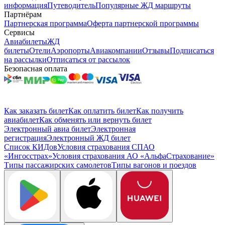
информация
Путеводитель
Популярные ЖД маршруты
Партнёрам
Партнерская программа
Оферта партнерской программы
Сервисы
Авиабилеты
ЖД
билеты
Отели
Аэропорты
Авиакомпании
Отзывы
Подписаться
на рассылки
Отписаться от рассылок
Безопасная оплата
Как заказать билет
Как оплатить билет
Как получить
авиабилет
Как обменять или вернуть билет
Электронный авиа билет
Электронная
регистрация
Электронный ЖД билет
Список КИДов
Условия страхования СПАО
«Ингосстрах»
Условия страхования АО «АльфаСтрахование»
Типы пассажирских самолетов
Типы вагонов и поездов