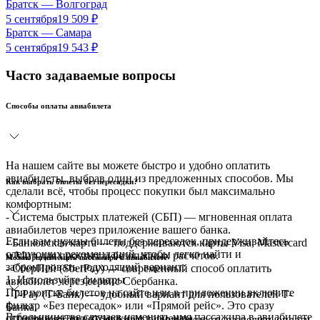
Братск
—
Волгоград
5 сентября
19 509
₽
Братск
—
Самара
5 сентября
19 543
₽
Часто задаваемые вопросы
Способы оплаты авиабилета
На нашем сайте вы можете быстро и удобно оплатить
авиабилеты, выбрав один из предложенных способов. Мы
Как выбрать билеты без пересадки?
сделали всё, чтобы процесс покупки был максимально
комфортным:
- Система быстрых платежей (СБП) — мгновенная оплата
авиабилетов через приложение вашего банка.
Если вам нужны билеты без пересадок, придерживайтесь
- Банковская карта — поддерживаются карты Visa, Mastercard
следующих рекомендаций, чтобы легко найти и
и Мир для простых и безопасных расчётов.
Можно ли изменить пассажира в авиабилете
забронировать подходящий вариант:
- СберПей (SberPay) — современный способ оплатить
1. Используйте фильтры
авиабилет через сервис Сбербанка.
При поиске билетов на сайте или в приложении включите
- T-Pay (Т-Банк) — удобный вариант для пользователей Т-
фильтр «Без пересадок» или «Прямой рейс». Это сразу
Банка.
В большинстве случаев изменить имя пассажира в авиабилете
отсортирует только нужные варианты.
- Плати частями (Сбербанк) — возможность разделить оплату