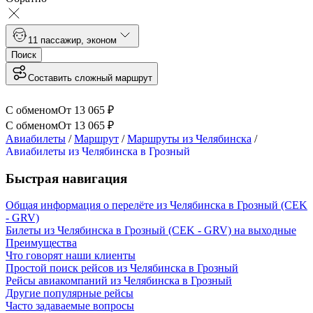
1
1 пассажир
,
эконом
Поиск
Составить сложный маршрут
С обменом
От
13 065
₽
С обменом
От
13 065
₽
Авиабилеты
/
Маршрут
/
Маршруты из Челябинска
/
Авиабилеты из Челябинска в Грозный
Быстрая навигация
Общая информация о перелёте из Челябинска в Грозный (CEK
- GRV)
Билеты из Челябинска в Грозный (CEK - GRV) на выходные
Преимущества
Что говорят наши клиенты
Простой поиск рейсов из Челябинска в Грозный
Рейсы авиакомпаний из Челябинска в Грозный
Другие популярные рейсы
Часто задаваемые вопросы