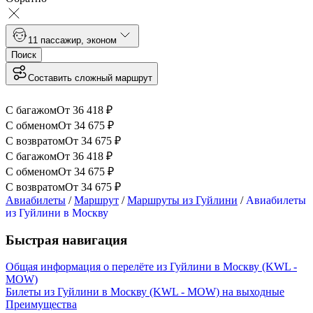
1
1 пассажир
,
эконом
Поиск
Составить сложный маршрут
С багажом
От
36 418
₽
С обменом
От
34 675
₽
С возвратом
От
34 675
₽
С багажом
От
36 418
₽
С обменом
От
34 675
₽
С возвратом
От
34 675
₽
Авиабилеты
/
Маршрут
/
Маршруты из Гуйлини
/
Авиабилеты
из Гуйлини в Москву
Быстрая навигация
Общая информация о перелёте из Гуйлини в Москву (KWL -
MOW)
Билеты из Гуйлини в Москву (KWL - MOW) на выходные
Преимущества