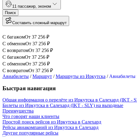
1
1 пассажир
,
эконом
Поиск
Составить сложный маршрут
С багажом
От
37 256
₽
С обменом
От
37 256
₽
С возвратом
От
37 256
₽
С багажом
От
37 256
₽
С обменом
От
37 256
₽
С возвратом
От
37 256
₽
Авиабилеты
/
Маршрут
/
Маршруты из Иркутска
/
Авиабилеты 
Быстрая навигация
Общая информация о перелёте из Иркутска в Салехард (IKT - 
Билеты из Иркутска в Салехард (IKT - SLY) на выходные
Преимущества
Что говорят наши клиенты
Простой поиск рейсов из Иркутска в Салехард
Рейсы авиакомпаний из Иркутска в Салехард
Другие популярные рейсы