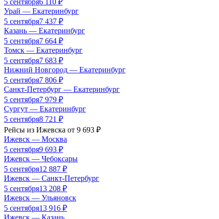
5 сентября
6 110
₽
Урай
—
Екатеринбург
5 сентября
7 437
₽
Казань
—
Екатеринбург
5 сентября
7 664
₽
Томск
—
Екатеринбург
5 сентября
7 683
₽
Нижний Новгород
—
Екатеринбург
5 сентября
7 806
₽
Санкт-Петербург
—
Екатеринбург
5 сентября
7 979
₽
Сургут
—
Екатеринбург
5 сентября
8 721
₽
Рейсы из
Ижевска
от
9 693
₽
Ижевск
—
Москва
5 сентября
9 693
₽
Ижевск
—
Чебоксары
5 сентября
12 887
₽
Ижевск
—
Санкт-Петербург
5 сентября
13 208
₽
Ижевск
—
Ульяновск
5 сентября
13 916
₽
Ижевск
—
Казань