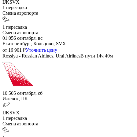
IJK
SVX
1
пересадка
Смена аэропорта
1
пересадка
Смена аэропорта
01:05
6 сентября, вс
Екатеринбург, Кольцово, SVX
от
16 901
₽
Уточнить цену
Rossiya - Russian Airlines, Ural Airlines
В пути
14ч 40м
10:50
5 сентября, сб
Ижевск, IJK
IJK
SVX
1
пересадка
Смена аэропорта