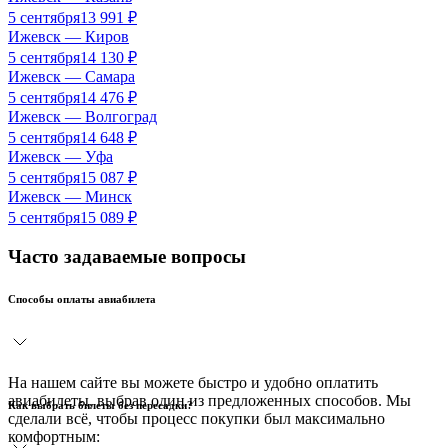
5 сентября
13 991
₽
Ижевск
—
Киров
5 сентября
14 130
₽
Ижевск
—
Самара
5 сентября
14 476
₽
Ижевск
—
Волгоград
5 сентября
14 648
₽
Ижевск
—
Уфа
5 сентября
15 087
₽
Ижевск
—
Минск
5 сентября
15 089
₽
Часто задаваемые вопросы
Способы оплаты авиабилета
На нашем сайте вы можете быстро и удобно оплатить
авиабилеты, выбрав один из предложенных способов. Мы
Как выбрать билеты без пересадки?
сделали всё, чтобы процесс покупки был максимально
комфортным: