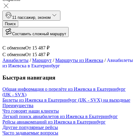
1
1 пассажир
,
эконом
Поиск
Составить сложный маршрут
С обменом
От
15 487
₽
С обменом
От
15 487
₽
Авиабилеты
/
Маршрут
/
Маршруты из Ижевска
/
Авиабилеты
из Ижевска в Екатеринбург
Быстрая навигация
Общая информация о перелёте из Ижевска в Екатеринбург
(IJK - SVX)
Билеты из Ижевска в Екатеринбург (IJK - SVX) на выходные
Преимущества
Что говорят наши клиенты
Легкий поиск авиабилетов из Ижевска в Екатеринбург
Рейсы авиакомпаний из Ижевска в Екатеринбург
Другие популярные рейсы
Часто задаваемые вопросы