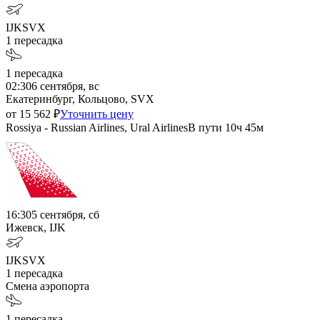
IJK
SVX
1
пересадка
1
пересадка
02:30
6 сентября, вс
Екатеринбург, Кольцово, SVX
от
15 562
₽
Уточнить цену
Rossiya - Russian Airlines, Ural Airlines
В пути
10ч 45м
16:30
5 сентября, сб
Ижевск, IJK
IJK
SVX
1
пересадка
Смена аэропорта
1
пересадка