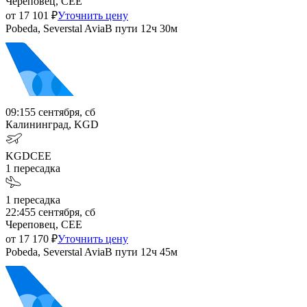
Череповец, CEE
от
17 101
₽
Уточнить цену
Pobeda, Severstal Avia
В пути
12ч 30м
09:15
5 сентября, сб
Калининград, KGD
KGD
CEE
1
пересадка
1
пересадка
22:45
5 сентября, сб
Череповец, CEE
от
17 170
₽
Уточнить цену
Pobeda, Severstal Avia
В пути
12ч 45м