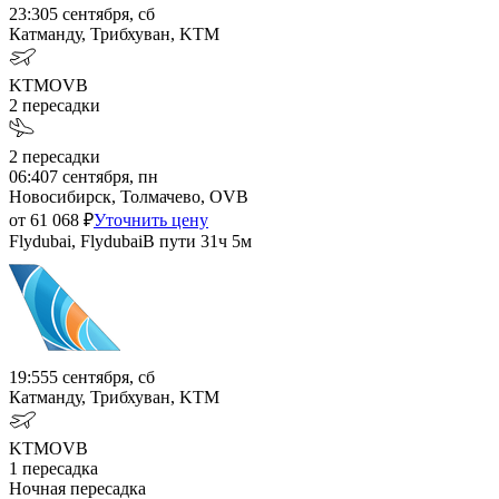
23:30
5 сентября, сб
Катманду, Трибхуван, KTM
KTM
OVB
2
пересадки
2
пересадки
06:40
7 сентября, пн
Новосибирск, Толмачево, OVB
от
61 068
₽
Уточнить цену
Flydubai, Flydubai
В пути
31ч 5м
19:55
5 сентября, сб
Катманду, Трибхуван, KTM
KTM
OVB
1
пересадка
Ночная пересадка