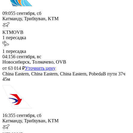
09:05
5 сентября, сб
Катманду, Трибхуван, KTM
KTM
OVB
1
пересадка
1
пересадка
04:15
6 сентября, вс
Новосибирск, Толмачево, OVB
от
63 014
₽
Уточнить цену
China Eastern, China Eastern, China Eastern, Pobeda
В пути
37ч
45м
16:35
5 сентября, сб
Катманду, Трибхуван, KTM