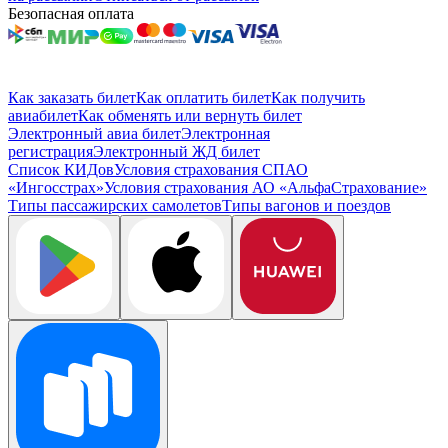
Безопасная оплата
Как заказать билет
Как оплатить билет
Как получить
авиабилет
Как обменять или вернуть билет
Электронный авиа билет
Электронная
регистрация
Электронный ЖД билет
Список КИДов
Условия страхования СПАО
«Ингосстрах»
Условия страхования АО «АльфаСтрахование»
Типы пассажирских самолетов
Типы вагонов и поездов