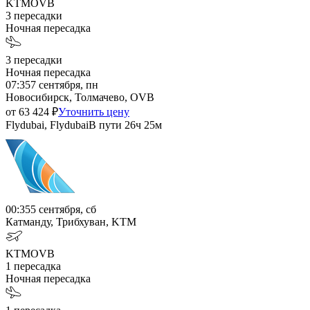
KTM
OVB
3
пересадки
Ночная пересадка
3
пересадки
Ночная пересадка
07:35
7 сентября, пн
Новосибирск, Толмачево, OVB
от
63 424
₽
Уточнить цену
Flydubai, Flydubai
В пути
26ч 25м
00:35
5 сентября, сб
Катманду, Трибхуван, KTM
KTM
OVB
1
пересадка
Ночная пересадка