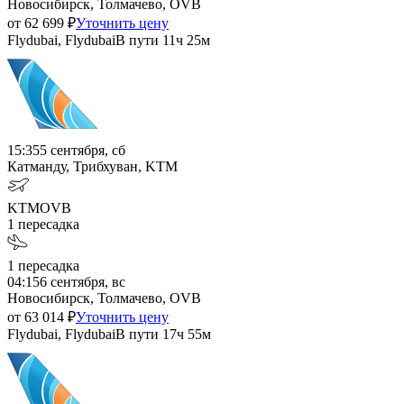
Новосибирск, Толмачево, OVB
от
62 699
₽
Уточнить цену
Flydubai, Flydubai
В пути
11ч 25м
15:35
5 сентября, сб
Катманду, Трибхуван, KTM
KTM
OVB
1
пересадка
1
пересадка
04:15
6 сентября, вс
Новосибирск, Толмачево, OVB
от
63 014
₽
Уточнить цену
Flydubai, Flydubai
В пути
17ч 55м