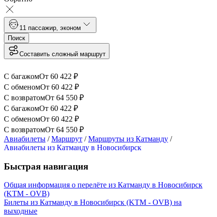
1
1 пассажир
,
эконом
Поиск
Составить сложный маршрут
С багажом
От
60 422
₽
С обменом
От
60 422
₽
С возвратом
От
64 550
₽
С багажом
От
60 422
₽
С обменом
От
60 422
₽
С возвратом
От
64 550
₽
Авиабилеты
/
Маршрут
/
Маршруты из Катманду
/
Авиабилеты из Катманду в Новосибирск
Быстрая навигация
Общая информация о перелёте из Катманду в Новосибирск
(KTM - OVB)
Билеты из Катманду в Новосибирск (KTM - OVB) на
выходные