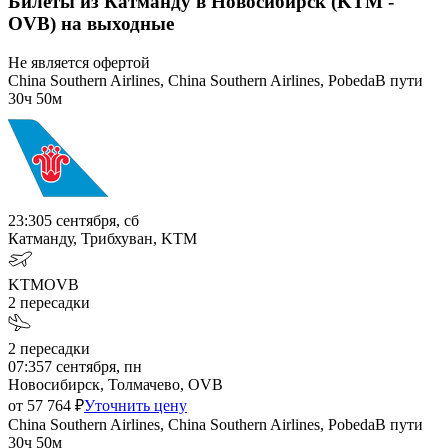
Билеты из Катманду в Новосибирск (KTM -
OVB) на выходные
Не является офертой
China Southern Airlines, China Southern Airlines, Pobeda
В пути
30ч 50м
23:30
5 сентября, сб
Катманду, Трибхуван, KTM
KTM
OVB
2
пересадки
2
пересадки
07:35
7 сентября, пн
Новосибирск, Толмачево, OVB
от
57 764
₽
Уточнить цену
China Southern Airlines, China Southern Airlines, Pobeda
В пути
30ч 50м