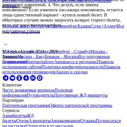
Россия
Турция
Кыргызстан
Китай
Сербия
Все
популярные
допускают изменений. 4. Что делать, если замена
страны
Популярные города
невозможна? Если изменить пассажира невозможно, остается
лишь единственный вариант - купить новый билет. В
некоторых случаях можно запросить возврат старого билета,
если это допускается тарифом.
Москва
Санкт-Петербург
Екатеринбург
Казань
Сочи (Адлер)
Все
популярные города
Популярные направления
Москва - Стамбул
© Aviakassa.com, 2011—2026
Санкт-Петербург - Стамбул
Москва -
Бишкек
Авиакасса
Москва - Баку
Бишкек - Москва
Все
популярные
направления
О компании
Контакты
Блог
Авиакасса в регионах
Правила
пользования сайтом
Политика конфиденциальности
Правила
использования промокодов
Акции и скидки
Клиентам
Часто задаваемые вопросы
Полезная
информация
Путеводитель
Популярные ЖД маршруты
Партнёрам
Партнерская программа
Оферта партнерской программы
Сервисы
Авиабилеты
ЖД
билеты
Отели
Аэропорты
Авиакомпании
Отзывы
Подписаться
на рассылки
Отписаться от рассылок