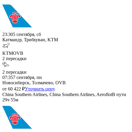
23:30
5 сентября, сб
Катманду, Трибхуван, KTM
KTM
OVB
2
пересадки
2
пересадки
07:35
7 сентября, пн
Новосибирск, Толмачево, OVB
от
60 422
₽
Уточнить цену
China Southern Airlines, China Southern Airlines, Aeroflot
В пути
29ч 55м