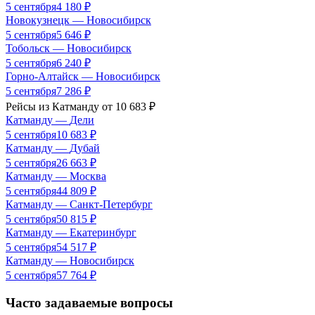
5 сентября
4 180
₽
Новокузнецк
—
Новосибирск
5 сентября
5 646
₽
Тобольск
—
Новосибирск
5 сентября
6 240
₽
Горно-Алтайск
—
Новосибирск
5 сентября
7 286
₽
Рейсы из
Катманду
от
10 683
₽
Катманду
—
Дели
5 сентября
10 683
₽
Катманду
—
Дубай
5 сентября
26 663
₽
Катманду
—
Москва
5 сентября
44 809
₽
Катманду
—
Санкт-Петербург
5 сентября
50 815
₽
Катманду
—
Екатеринбург
5 сентября
54 517
₽
Катманду
—
Новосибирск
5 сентября
57 764
₽
Часто задаваемые вопросы