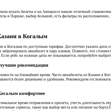
чали искать билеты и на Авиакассе нашли отличный стыковочны
ель в Париже, выбор большой, есть фильтры по расположению, з
Казани в Когалым
ни в Когалым по доступным тарифам. Достаточно указать даты 
забронировать авиабилет в пару кликов. Помните, что стоимость
 Если рейс на нужные даты не показывается, попробуйте выбрат
 лучшие рекомендации
оимости на ближайшее время. Часто авиабилеты из Казани в Ког
зываются более дешевыми и удобными. Рекомендуем отслеживать
 Когалым комфортнее
имальное время отправления и прилета, учесть длительность пер
ительные сервисы, такие как выбор места или питание на борту.