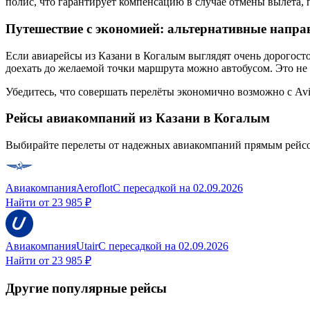
полис, что гарантирует компенсацию в случае отмены вылета, 
Путешествие с экономией: альтернативные напра
Если авиарейсы из Казани в Когалым выглядят очень дорогост
доехать до желаемой точки маршрута можно автобусом. Это не 
Убедитесь, что совершать перелёты экономично возможно с Avi
Рейсы авиакомпаний из Казани в Когалым
Выбирайте перелеты от надежных авиакомпаний прямым рейсом 
Авиакомпания
Aeroflot
С пересадкой
на
02.09.2026
Найти от
23 985 ₽
Авиакомпания
Utair
С пересадкой
на
02.09.2026
Найти от
23 985 ₽
Другие популярные рейсы