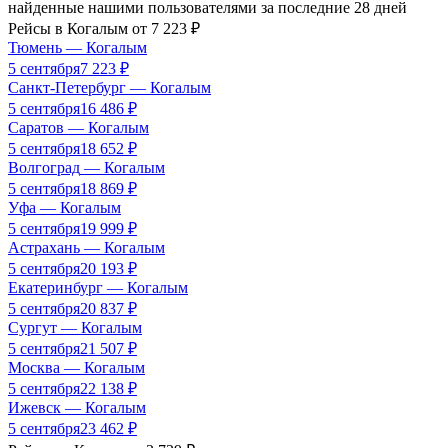
найденные нашими пользователями за последние 28 дней
Рейсы в
Когалым
от
7 223
₽
Тюмень
—
Когалым
5 сентября
7 223
₽
Санкт-Петербург
—
Когалым
5 сентября
16 486
₽
Саратов
—
Когалым
5 сентября
18 652
₽
Волгоград
—
Когалым
5 сентября
18 869
₽
Уфа
—
Когалым
5 сентября
19 999
₽
Астрахань
—
Когалым
5 сентября
20 193
₽
Екатеринбург
—
Когалым
5 сентября
20 837
₽
Сургут
—
Когалым
5 сентября
21 507
₽
Москва
—
Когалым
5 сентября
22 138
₽
Ижевск
—
Когалым
5 сентября
23 462
₽