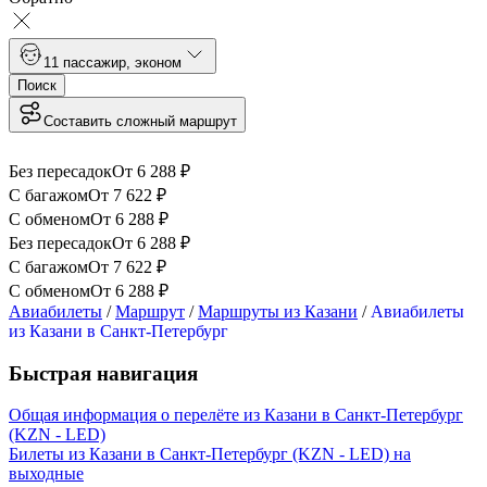
1
1 пассажир
,
эконом
Поиск
Составить сложный маршрут
Без пересадок
От
6 288
₽
С багажом
От
7 622
₽
С обменом
От
6 288
₽
Без пересадок
От
6 288
₽
С багажом
От
7 622
₽
С обменом
От
6 288
₽
Авиабилеты
/
Маршрут
/
Маршруты из Казани
/
Авиабилеты
из Казани в Санкт-Петербург
Быстрая навигация
Общая информация о перелёте из Казани в Санкт-Петербург
(KZN - LED)
Билеты из Казани в Санкт-Петербург (KZN - LED) на
выходные