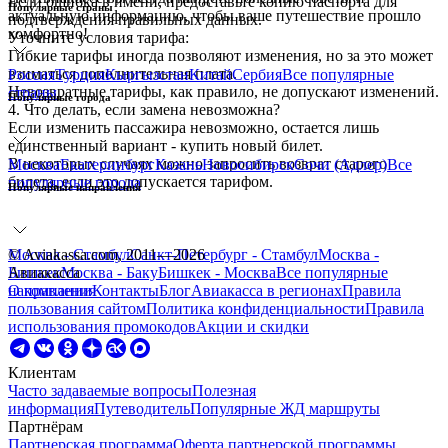
Если ошибка в имени, предоставьте копию паспорта для
Популярные страны
актуальную информацию, чтобы ваше путешествие прошло
подтверждения правильных данных.
комфортно!
Уточните условия тарифа:
Гибкие тарифы иногда позволяют изменения, но за это может
взиматься дополнительная плата.
Россия
Турция
Кыргызстан
Китай
Сербия
Все
популярные
Невозвратные тарифы, как правило, не допускают изменений.
страны
Популярные города
4. Что делать, если замена невозможна?
Если изменить пассажира невозможно, остается лишь
единственный вариант - купить новый билет.
В некоторых случаях можно запросить возврат старого
Москва
Екатеринбург
Казань
Новосибирск
Сочи (Адлер)
Все
билета, если это допускается тарифом.
популярные города
Популярные направления
Москва - Стамбул
© Aviakassa.com, 2011—2026
Санкт-Петербург - Стамбул
Москва -
Бишкек
Авиакасса
Москва - Баку
Бишкек - Москва
Все
популярные
направления
О компании
Контакты
Блог
Авиакасса в регионах
Правила
пользования сайтом
Политика конфиденциальности
Правила
использования промокодов
Акции и скидки
Клиентам
Часто задаваемые вопросы
Полезная
информация
Путеводитель
Популярные ЖД маршруты
Партнёрам
Партнерская программа
Оферта партнерской программы