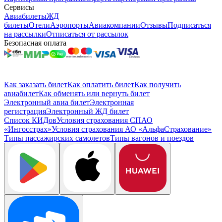
Сервисы
Авиабилеты
ЖД
билеты
Отели
Аэропорты
Авиакомпании
Отзывы
Подписаться
на рассылки
Отписаться от рассылок
Безопасная оплата
Как заказать билет
Как оплатить билет
Как получить
авиабилет
Как обменять или вернуть билет
Электронный авиа билет
Электронная
регистрация
Электронный ЖД билет
Список КИДов
Условия страхования СПАО
«Ингосстрах»
Условия страхования АО «АльфаСтрахование»
Типы пассажирских самолетов
Типы вагонов и поездов