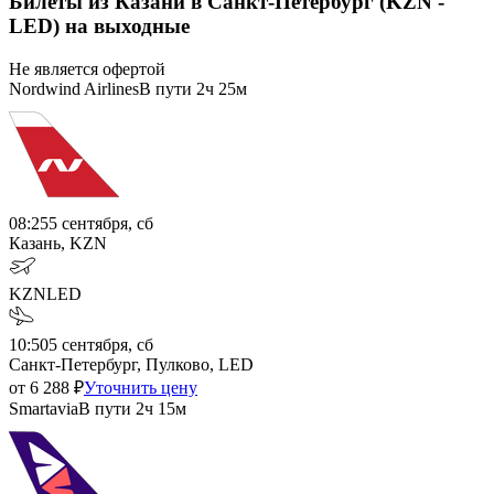
Билеты из Казани в Санкт-Петербург (KZN -
LED) на выходные
Не является офертой
Nordwind Airlines
В пути
2ч 25м
08:25
5 сентября, сб
Казань, KZN
KZN
LED
10:50
5 сентября, сб
Санкт-Петербург, Пулково, LED
от
6 288
₽
Уточнить цену
Smartavia
В пути
2ч 15м