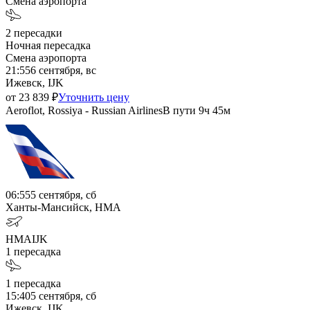
Смена аэропорта
2
пересадки
Ночная пересадка
Смена аэропорта
21:55
6 сентября, вс
Ижевск, IJK
от
23 839
₽
Уточнить цену
Aeroflot, Rossiya - Russian Airlines
В пути
9ч 45м
06:55
5 сентября, сб
Ханты-Мансийск, HMA
HMA
IJK
1
пересадка
1
пересадка
15:40
5 сентября, сб
Ижевск, IJK