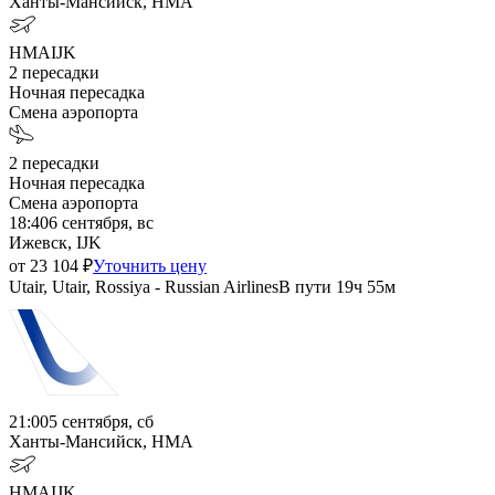
Ханты-Мансийск, HMA
HMA
IJK
2
пересадки
Ночная пересадка
Смена аэропорта
2
пересадки
Ночная пересадка
Смена аэропорта
18:40
6 сентября, вс
Ижевск, IJK
от
23 104
₽
Уточнить цену
Utair, Utair, Rossiya - Russian Airlines
В пути
19ч 55м
21:00
5 сентября, сб
Ханты-Мансийск, HMA
HMA
IJK