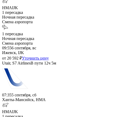
HMA
IJK
1
пересадка
Ночная пересадка
Смена аэропорта
1
пересадка
Ночная пересадка
Смена аэропорта
09:55
6 сентября, вс
Ижевск, IJK
от
20 592
₽
Уточнить цену
Utair, S7 Airlines
В пути
12ч 5м
07:35
5 сентября, сб
Ханты-Мансийск, HMA
HMA
IJK
1
пересадка