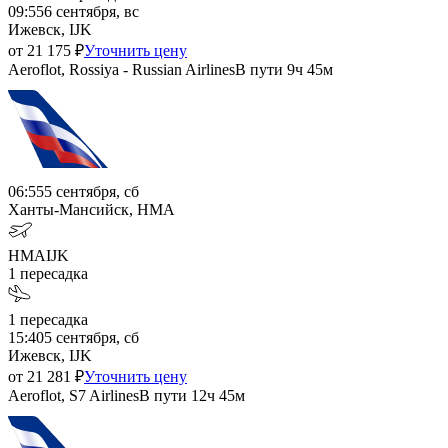
09:55
6 сентября, вс
Ижевск, IJK
от
21 175
₽
Уточнить цену
Aeroflot, Rossiya - Russian Airlines
В пути
9ч 45м
06:55
5 сентября, сб
Ханты-Мансийск, HMA
HMA
IJK
1
пересадка
1
пересадка
15:40
5 сентября, сб
Ижевск, IJK
от
21 281
₽
Уточнить цену
Aeroflot, S7 Airlines
В пути
12ч 45м