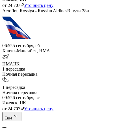
от
24 707
₽
Уточнить цену
Aeroflot, Rossiya - Russian Airlines
В пути
28ч
06:55
5 сентября, сб
Ханты-Мансийск, HMA
HMA
IJK
1
пересадка
Ночная пересадка
1
пересадка
Ночная пересадка
09:55
6 сентября, вс
Ижевск, IJK
от
24 707
₽
Уточнить цену
Еще