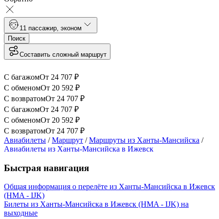
1
1 пассажир
,
эконом
Поиск
Составить сложный маршрут
С багажом
От
24 707
₽
С обменом
От
20 592
₽
С возвратом
От
24 707
₽
С багажом
От
24 707
₽
С обменом
От
20 592
₽
С возвратом
От
24 707
₽
Авиабилеты
/
Маршрут
/
Маршруты из Ханты-Мансийска
/
Авиабилеты из Ханты-Мансийска в Ижевск
Быстрая навигация
Общая информация о перелёте из Ханты-Мансийска в Ижевск
(HMA - IJK)
Билеты из Ханты-Мансийска в Ижевск (HMA - IJK) на
выходные