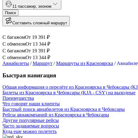
1
1 пассажир
,
эконом
Поиск
Составить сложный маршрут
С багажом
От
19 391
₽
С обменом
От
13 344
₽
С багажом
От
19 391
₽
С обменом
От
13 344
₽
Авиабилеты
/
Маршрут
/
Маршруты из Красноярска
/
Авиабиле
Быстрая навигация
Общая информация о перелёте из Красноярска в Чебоксары (KJ
Билеты из Красноярска в Чебоксары (KJA - CSY) на выходные
Преимущества
Что говорят наши клиенты
Быстрый поиск авиабилетов из Красноярска в Чебоксары
Рейсы авиакомпаний из Красноярска в Чебоксары
Другие популярные рейсы
Часто задаваемые вопросы
Куда еще можно полететь