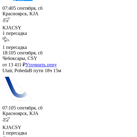
07:40
5 сентября, сб
Красноярск, KJA
KJA
CSY
1
пересадка
1
пересадка
18:10
5 сентября, сб
Чебоксары, CSY
от
13 411
₽
Уточнить цену
Utair, Pobeda
В пути
18ч 15м
07:10
5 сентября, сб
Красноярск, KJA
KJA
CSY
1
пересадка