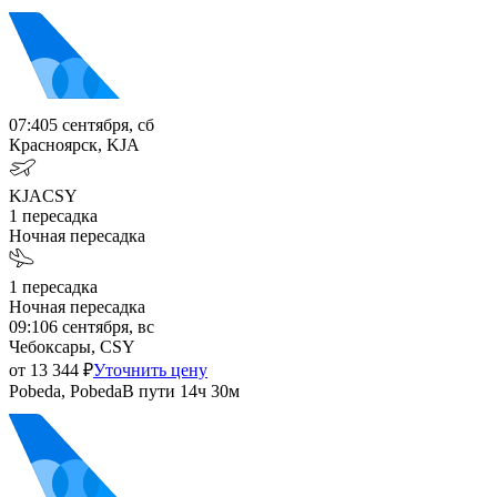
07:40
5 сентября, сб
Красноярск, KJA
KJA
CSY
1
пересадка
Ночная пересадка
1
пересадка
Ночная пересадка
09:10
6 сентября, вс
Чебоксары, CSY
от
13 344
₽
Уточнить цену
Pobeda, Pobeda
В пути
14ч 30м