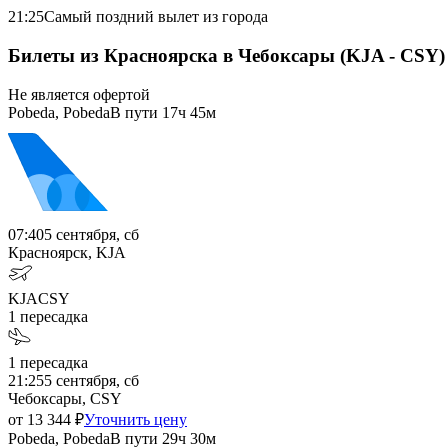
21:25
Самый поздний вылет из города
Билеты из Красноярска в Чебоксары (KJA - CSY)
Не является офертой
Pobeda, Pobeda
В пути
17ч 45м
07:40
5 сентября, сб
Красноярск, KJA
KJA
CSY
1
пересадка
1
пересадка
21:25
5 сентября, сб
Чебоксары, CSY
от
13 344
₽
Уточнить цену
Pobeda, Pobeda
В пути
29ч 30м