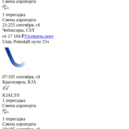
Смена аэропорта
1
пересадка
Смена аэропорта
21:25
5 сентября, сб
Чебоксары, CSY
от
17 104
₽
Уточнить цену
Utair, Pobeda
В пути
15ч
07:10
5 сентября, сб
Красноярск, KJA
KJA
CSY
1
пересадка
Смена аэропорта
1
пересадка
Смена аэропорта