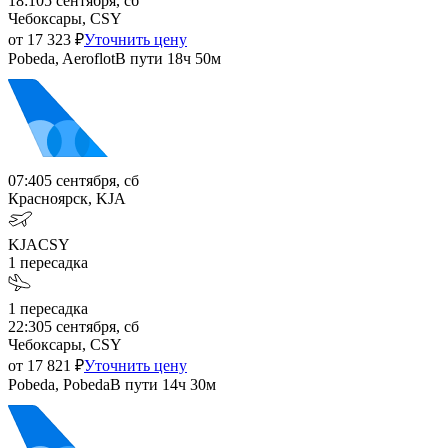
18:10
5 сентября, сб
Чебоксары, CSY
от
17 323
₽
Уточнить цену
Pobeda, Aeroflot
В пути
18ч 50м
07:40
5 сентября, сб
Красноярск, KJA
KJA
CSY
1
пересадка
1
пересадка
22:30
5 сентября, сб
Чебоксары, CSY
от
17 821
₽
Уточнить цену
Pobeda, Pobeda
В пути
14ч 30м