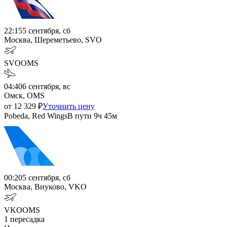
22:15
5 сентября, сб
Москва, Шереметьево, SVO
SVO
OMS
04:40
6 сентября, вс
Омск, OMS
от
12 329
₽
Уточнить цену
Pobeda, Red Wings
В пути
9ч 45м
00:20
5 сентября, сб
Москва, Внуково, VKO
VKO
OMS
1
пересадка