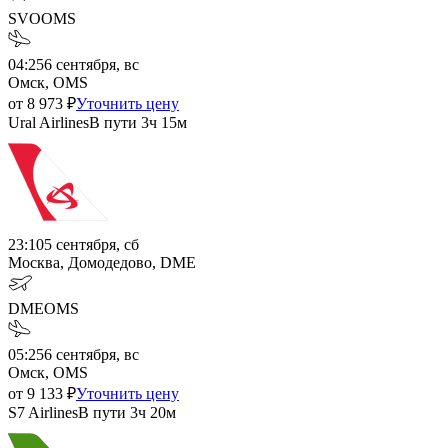
SVO
OMS
04:25
6 сентября, вс
Омск, OMS
от
8 973
₽
Уточнить цену
Ural Airlines
В пути
3ч 15м
23:10
5 сентября, сб
Москва, Домодедово, DME
DME
OMS
05:25
6 сентября, вс
Омск, OMS
от
9 133
₽
Уточнить цену
S7 Airlines
В пути
3ч 20м