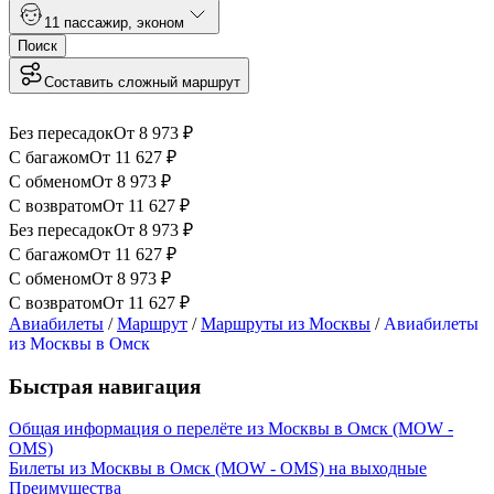
1
1 пассажир
,
эконом
Поиск
Составить сложный маршрут
Без пересадок
От
8 973
₽
С багажом
От
11 627
₽
С обменом
От
8 973
₽
С возвратом
От
11 627
₽
Без пересадок
От
8 973
₽
С багажом
От
11 627
₽
С обменом
От
8 973
₽
С возвратом
От
11 627
₽
Авиабилеты
/
Маршрут
/
Маршруты из Москвы
/
Авиабилеты
из Москвы в Омск
Быстрая навигация
Общая информация о перелёте из Москвы в Омск (MOW -
OMS)
Билеты из Москвы в Омск (MOW - OMS) на выходные
Преимущества