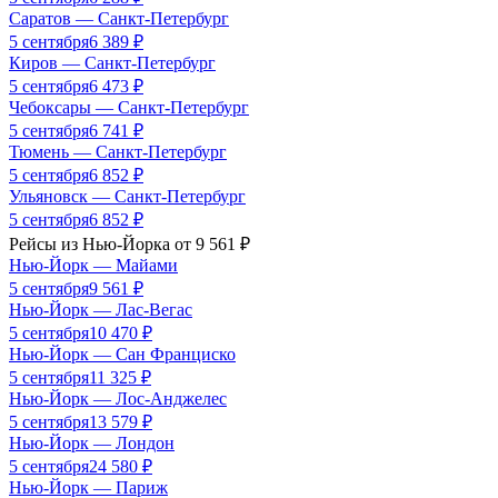
Саратов
—
Санкт-Петербург
5 сентября
6 389
₽
Киров
—
Санкт-Петербург
5 сентября
6 473
₽
Чебоксары
—
Санкт-Петербург
5 сентября
6 741
₽
Тюмень
—
Санкт-Петербург
5 сентября
6 852
₽
Ульяновск
—
Санкт-Петербург
5 сентября
6 852
₽
Рейсы из
Нью-Йорка
от
9 561
₽
Нью-Йорк
—
Майами
5 сентября
9 561
₽
Нью-Йорк
—
Лас-Вегас
5 сентября
10 470
₽
Нью-Йорк
—
Сан Франциско
5 сентября
11 325
₽
Нью-Йорк
—
Лос-Анджелес
5 сентября
13 579
₽
Нью-Йорк
—
Лондон
5 сентября
24 580
₽
Нью-Йорк
—
Париж