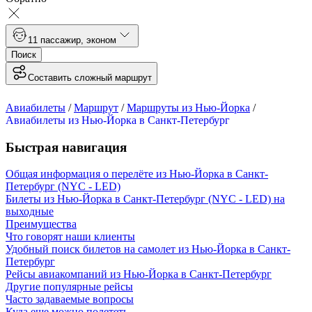
1
1 пассажир
,
эконом
Поиск
Составить сложный маршрут
Авиабилеты
/
Маршрут
/
Маршруты из Нью-Йорка
/
Авиабилеты из Нью-Йорка в Санкт-Петербург
Быстрая навигация
Общая информация о перелёте из Нью-Йорка в Санкт-
Петербург (NYC - LED)
Билеты из Нью-Йорка в Санкт-Петербург (NYC - LED) на
выходные
Преимущества
Что говорят наши клиенты
Удобный поиск билетов на самолет из Нью-Йорка в Санкт-
Петербург
Рейсы авиакомпаний из Нью-Йорка в Санкт-Петербург
Другие популярные рейсы
Часто задаваемые вопросы
Куда еще можно полететь