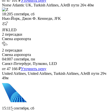
от
47 101
₽
Уточнить цену
Norse Atlantic UK, Turkish Airlines, AJet
В пути
26ч 40м
18:20
5 сентября, сб
Нью-Йорк, Джон Ф. Кеннеди, JFK
JFK
LED
2
пересадки
Смена аэропорта
2
пересадки
Смена аэропорта
04:00
7 сентября, пн
Санкт-Петербург, Пулково, LED
от
47 166
₽
Уточнить цену
United Airlines, United Airlines, Turkish Airlines, AJet
В пути
29ч
49м
15:11
5 сентября, сб