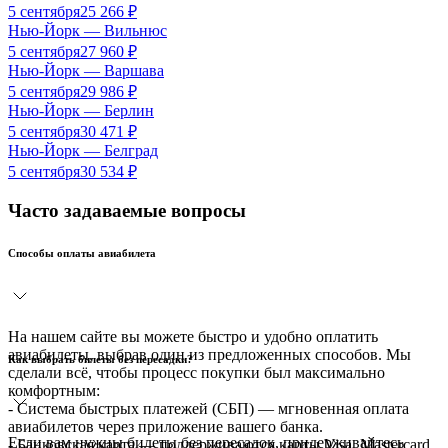
5 сентября
25 266
₽
Нью-Йорк
—
Вильнюс
5 сентября
27 960
₽
Нью-Йорк
—
Варшава
5 сентября
29 986
₽
Нью-Йорк
—
Берлин
5 сентября
30 471
₽
Нью-Йорк
—
Белград
5 сентября
30 534
₽
Часто задаваемые вопросы
Способы оплаты авиабилета
На нашем сайте вы можете быстро и удобно оплатить
авиабилеты, выбрав один из предложенных способов. Мы
Как выбрать билеты без пересадки?
сделали всё, чтобы процесс покупки был максимально
комфортным:
- Система быстрых платежей (СБП) — мгновенная оплата
авиабилетов через приложение вашего банка.
Если вам нужны билеты без пересадок, придерживайтесь
- Банковская карта — поддерживаются карты Visa, Mastercard