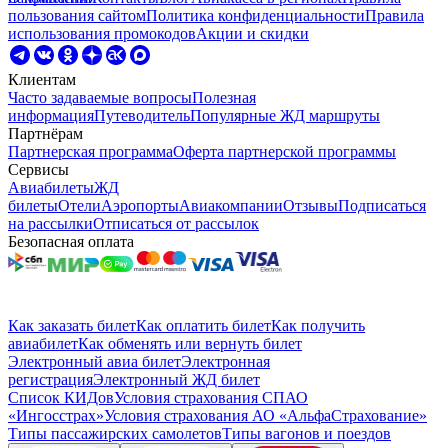
пользования сайтом
Политика конфиденциальности
Правила
использования промокодов
Акции и скидки
Клиентам
Часто задаваемые вопросы
Полезная
информация
Путеводитель
Популярные ЖД маршруты
Партнёрам
Партнерская программа
Оферта партнерской программы
Сервисы
Авиабилеты
ЖД
билеты
Отели
Аэропорты
Авиакомпании
Отзывы
Подписаться
на рассылки
Отписаться от рассылок
Безопасная оплата
Как заказать билет
Как оплатить билет
Как получить
авиабилет
Как обменять или вернуть билет
Электронный авиа билет
Электронная
регистрация
Электронный ЖД билет
Список КИДов
Условия страхования СПАО
«Ингосстрах»
Условия страхования АО «АльфаСтрахование»
Типы пассажирских самолетов
Типы вагонов и поездов