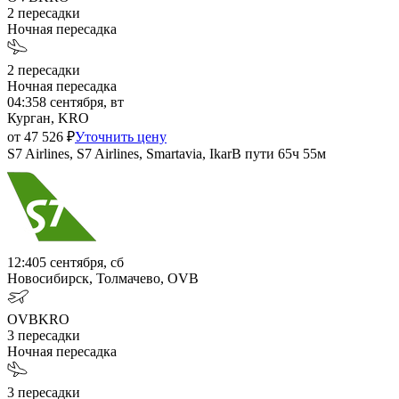
2
пересадки
Ночная пересадка
2
пересадки
Ночная пересадка
04:35
8 сентября, вт
Курган, KRO
от
47 526
₽
Уточнить цену
S7 Airlines, S7 Airlines, Smartavia, Ikar
В пути
65ч 55м
12:40
5 сентября, сб
Новосибирск, Толмачево, OVB
OVB
KRO
3
пересадки
Ночная пересадка
3
пересадки