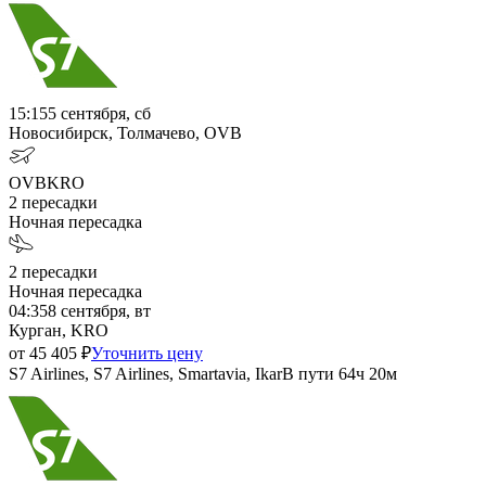
15:15
5 сентября, сб
Новосибирск, Толмачево, OVB
OVB
KRO
2
пересадки
Ночная пересадка
2
пересадки
Ночная пересадка
04:35
8 сентября, вт
Курган, KRO
от
45 405
₽
Уточнить цену
S7 Airlines, S7 Airlines, Smartavia, Ikar
В пути
64ч 20м