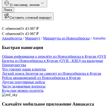
1
1 пассажир
,
эконом
Поиск
Составить сложный маршрут
С обменом
От
43 087
₽
С обменом
От
43 087
₽
Авиабилеты
/
Маршрут
/
Маршруты из Новосибирска
/
Авиабил
Быстрая навигация
Общая информация о перелёте из Новосибирска в Курган (OV
Билеты из Новосибирска в Курган (OVB - KRO) на выходные
Преимущества
Что говорят наши клиенты
Легкий поиск билетов на самолет из Новосибирска в Курган
Рейсы авиакомпаний из Новосибирска в Курган
Другие популярные рейсы
Часто задаваемые вопросы
Куда еще можно полететь
Скачайте мобильное приложение Авиакасса