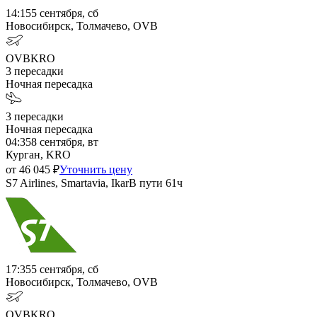
14:15
5 сентября, сб
Новосибирск, Толмачево, OVB
OVB
KRO
3
пересадки
Ночная пересадка
3
пересадки
Ночная пересадка
04:35
8 сентября, вт
Курган, KRO
от
46 045
₽
Уточнить цену
S7 Airlines, Smartavia, Ikar
В пути
61ч
17:35
5 сентября, сб
Новосибирск, Толмачево, OVB
OVB
KRO