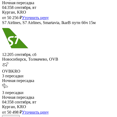
Ночная пересадка
04:35
8 сентября, вт
Курган, KRO
от
50 256
₽
Уточнить цену
S7 Airlines, S7 Airlines, Smartavia, Ikar
В пути
66ч 15м
12:20
5 сентября, сб
Новосибирск, Толмачево, OVB
OVB
KRO
3
пересадки
Ночная пересадка
3
пересадки
Ночная пересадка
04:35
8 сентября, вт
Курган, KRO
от
50 498
₽
Уточнить цену