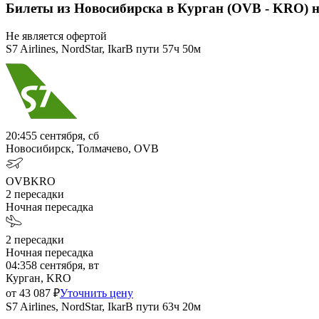
Билеты из Новосибирска в Курган (OVB - KRO) 
Не является офертой
S7 Airlines, NordStar, Ikar
В пути
57ч 50м
20:45
5 сентября, сб
Новосибирск, Толмачево, OVB
OVB
KRO
2
пересадки
Ночная пересадка
2
пересадки
Ночная пересадка
04:35
8 сентября, вт
Курган, KRO
от
43 087
₽
Уточнить цену
S7 Airlines, NordStar, Ikar
В пути
63ч 20м