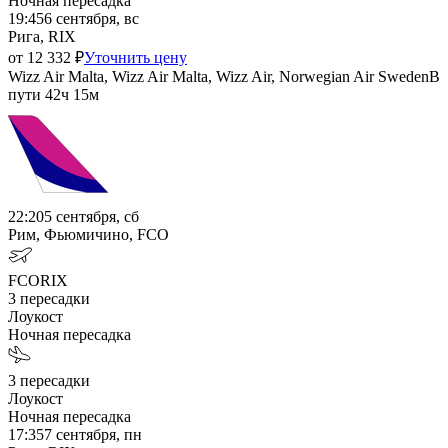
Ночная пересадка
19:45
6 сентября, вс
Рига, RIX
от
12 332
₽
Уточнить цену
Wizz Air Malta, Wizz Air Malta, Wizz Air, Norwegian Air Sweden
В
пути
42ч 15м
22:20
5 сентября, сб
Рим, Фьюмичино, FCO
FCO
RIX
3
пересадки
Лоукост
Ночная пересадка
3
пересадки
Лоукост
Ночная пересадка
17:35
7 сентября, пн