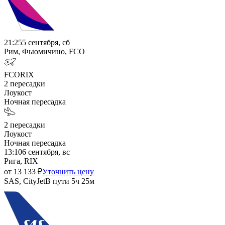
21:25
5 сентября, сб
Рим, Фьюмичино, FCO
FCO
RIX
2
пересадки
Лоукост
Ночная пересадка
2
пересадки
Лоукост
Ночная пересадка
13:10
6 сентября, вс
Рига, RIX
от
13 133
₽
Уточнить цену
SAS, CityJet
В пути
5ч 25м