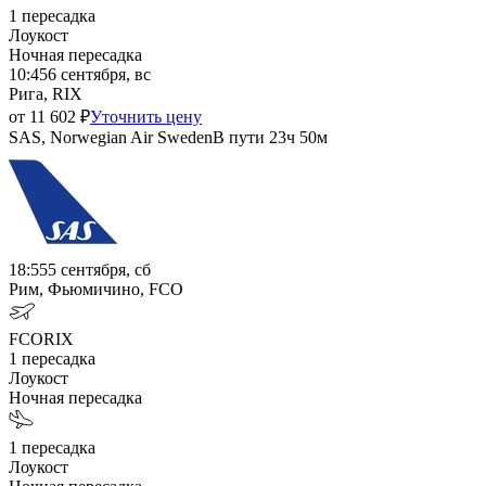
1
пересадка
Лоукост
Ночная пересадка
10:45
6 сентября, вс
Рига, RIX
от
11 602
₽
Уточнить цену
SAS, Norwegian Air Sweden
В пути
23ч 50м
18:55
5 сентября, сб
Рим, Фьюмичино, FCO
FCO
RIX
1
пересадка
Лоукост
Ночная пересадка
1
пересадка
Лоукост