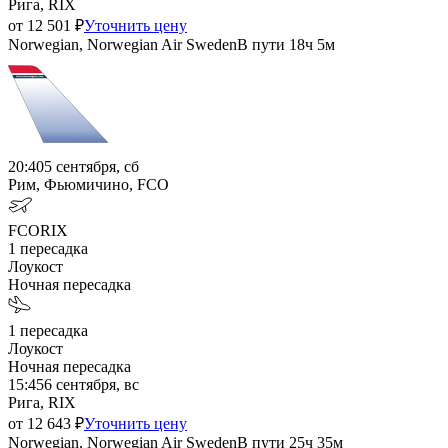
Рига, RIX
от
12 501
₽
Уточнить цену
Norwegian, Norwegian Air Sweden
В пути
18ч 5м
20:40
5 сентября, сб
Рим, Фьюмичино, FCO
FCO
RIX
1
пересадка
Лоукост
Ночная пересадка
1
пересадка
Лоукост
Ночная пересадка
15:45
6 сентября, вс
Рига, RIX
от
12 643
₽
Уточнить цену
Norwegian, Norwegian Air Sweden
В пути
25ч 35м