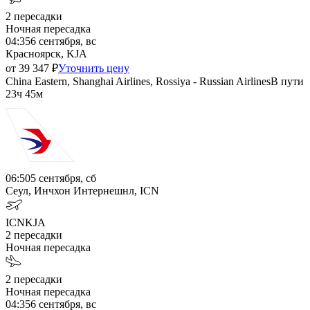
2
пересадки
Ночная пересадка
04:35
6 сентября, вс
Красноярск, KJA
от
39 347
₽
Уточнить цену
China Eastern, Shanghai Airlines, Rossiya - Russian Airlines
В пути
23ч 45м
06:50
5 сентября, сб
Сеул, Инчхон Интернешнл, ICN
ICN
KJA
2
пересадки
Ночная пересадка
2
пересадки
Ночная пересадка
04:35
6 сентября, вс