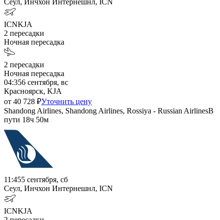
Сеул, Инчхон Интернешнл, ICN
ICN
KJA
2
пересадки
Ночная пересадка
2
пересадки
Ночная пересадка
04:35
6 сентября, вс
Красноярск, KJA
от
40 728
₽
Уточнить цену
Shandong Airlines, Shandong Airlines, Rossiya - Russian Airlines
В
пути
18ч 50м
11:45
5 сентября, сб
Сеул, Инчхон Интернешнл, ICN
ICN
KJA
2
пересадки