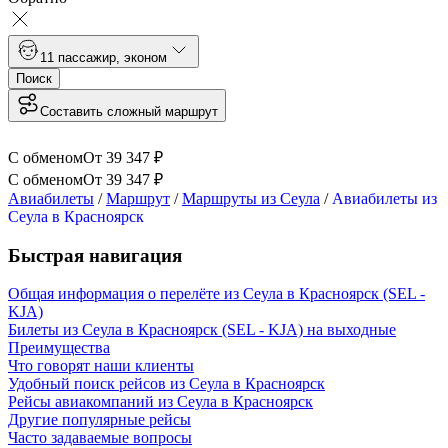
1
1 пассажир
,
эконом
Поиск
Составить сложный маршрут
С обменом
От
39 347
₽
С обменом
От
39 347
₽
Авиабилеты
/
Маршрут
/
Маршруты из Сеула
/
Авиабилеты из
Сеула в Красноярск
Быстрая навигация
Общая информация о перелёте из Сеула в Красноярск (SEL -
KJA)
Билеты из Сеула в Красноярск (SEL - KJA) на выходные
Преимущества
Что говорят наши клиенты
Удобный поиск рейсов из Сеула в Красноярск
Рейсы авиакомпаний из Сеула в Красноярск
Другие популярные рейсы
Часто задаваемые вопросы