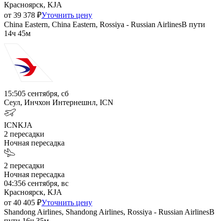
Красноярск, KJA
от
39 378
₽
Уточнить цену
China Eastern, China Eastern, Rossiya - Russian Airlines
В пути
14ч 45м
15:50
5 сентября, сб
Сеул, Инчхон Интернешнл, ICN
ICN
KJA
2
пересадки
Ночная пересадка
2
пересадки
Ночная пересадка
04:35
6 сентября, вс
Красноярск, KJA
от
40 405
₽
Уточнить цену
Shandong Airlines, Shandong Airlines, Rossiya - Russian Airlines
В
пути
16ч 35м