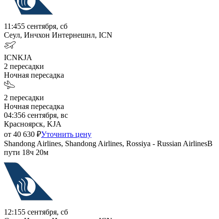
11:45
5 сентября, сб
Сеул, Инчхон Интернешнл, ICN
ICN
KJA
2
пересадки
Ночная пересадка
2
пересадки
Ночная пересадка
04:35
6 сентября, вс
Красноярск, KJA
от
40 630
₽
Уточнить цену
Shandong Airlines, Shandong Airlines, Rossiya - Russian Airlines
В
пути
18ч 20м
12:15
5 сентября, сб