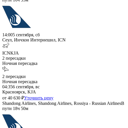
14:00
5 сентября, сб
Сеул, Инчхон Интернешнл, ICN
ICN
KJA
2
пересадки
Ночная пересадка
2
пересадки
Ночная пересадка
04:35
6 сентября, вс
Красноярск, KJA
от
40 630
₽
Уточнить цену
Shandong Airlines, Shandong Airlines, Rossiya - Russian Airlines
В
пути
18ч 50м