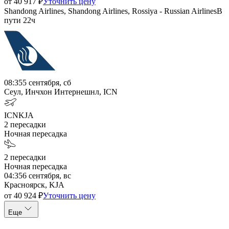
от
40 917
₽
Уточнить цену
Shandong Airlines, Shandong Airlines, Rossiya - Russian Airlines
В
пути
22ч
08:35
5 сентября, сб
Сеул, Инчхон Интернешнл, ICN
ICN
KJA
2
пересадки
Ночная пересадка
2
пересадки
Ночная пересадка
04:35
6 сентября, вс
Красноярск, KJA
от
40 924
₽
Уточнить цену
Еще