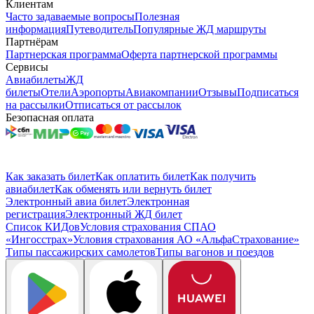
Клиентам
Часто задаваемые вопросы
Полезная
информация
Путеводитель
Популярные ЖД маршруты
Партнёрам
Партнерская программа
Оферта партнерской программы
Сервисы
Авиабилеты
ЖД
билеты
Отели
Аэропорты
Авиакомпании
Отзывы
Подписаться
на рассылки
Отписаться от рассылок
Безопасная оплата
Как заказать билет
Как оплатить билет
Как получить
авиабилет
Как обменять или вернуть билет
Электронный авиа билет
Электронная
регистрация
Электронный ЖД билет
Список КИДов
Условия страхования СПАО
«Ингосстрах»
Условия страхования АО «АльфаСтрахование»
Типы пассажирских самолетов
Типы вагонов и поездов