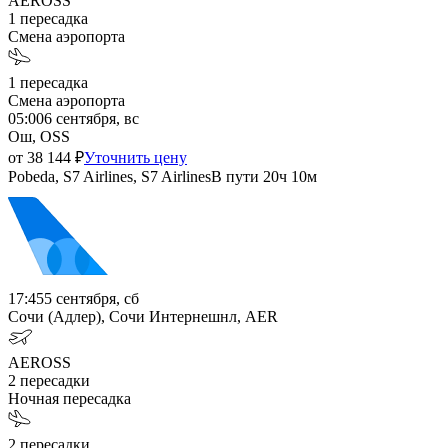
AER
OSS
1
пересадка
Смена аэропорта
1
пересадка
Смена аэропорта
05:00
6 сентября, вс
Ош, OSS
от
38 144
₽
Уточнить цену
Pobeda, S7 Airlines, S7 Airlines
В пути
20ч 10м
17:45
5 сентября, сб
Сочи (Адлер), Сочи Интернешнл, AER
AER
OSS
2
пересадки
Ночная пересадка
2
пересадки