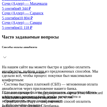
Сочи (Адлер)
—
Махачкала
5 сентября
9 344
₽
Сочи (Адлер)
—
Саранск
5 сентября
10 804
₽
Сочи (Адлер)
—
Самара
5 сентября
11 118
₽
Часто задаваемые вопросы
Способы оплаты авиабилета
На нашем сайте вы можете быстро и удобно оплатить
авиабилеты, выбрав один из предложенных способов. Мы
Как выбрать билеты без пересадки?
сделали всё, чтобы процесс покупки был максимально
комфортным:
- Система быстрых платежей (СБП) — мгновенная оплата
авиабилетов через приложение вашего банка.
Если вам нужны билеты без пересадок, придерживайтесь
- Банковская карта — поддерживаются карты Visa, Mastercard
следующих рекомендаций, чтобы легко найти и
и Мир для простых и безопасных расчётов.
Можно ли изменить пассажира в авиабилете
забронировать подходящий вариант:
- СберПей (SberPay) — современный способ оплатить
1. Используйте фильтры
авиабилет через сервис Сбербанка.