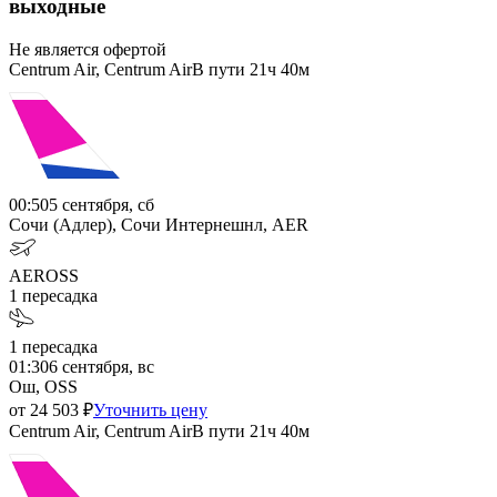
выходные
Не является офертой
Centrum Air, Centrum Air
В пути
21ч 40м
00:50
5 сентября, сб
Сочи (Адлер), Сочи Интернешнл, AER
AER
OSS
1
пересадка
1
пересадка
01:30
6 сентября, вс
Ош, OSS
от
24 503
₽
Уточнить цену
Centrum Air, Centrum Air
В пути
21ч 40м