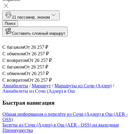
1
1 пассажир
,
эконом
Поиск
Составить сложный маршрут
С багажом
От
26 257
₽
С обменом
От
26 257
₽
С возвратом
От
26 257
₽
С багажом
От
26 257
₽
С обменом
От
26 257
₽
С возвратом
От
26 257
₽
Авиабилеты
/
Маршрут
/
Маршруты из Сочи (Адлер)
/
Авиабилеты из Сочи (Адлер) в Ош
Быстрая навигация
Общая информация о перелёте из Сочи (Адлер) в Ош (AER -
OSS)
Билеты из Сочи (Адлер) в Ош (AER - OSS) на выходные
Преимущества