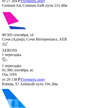
от
27 204
₽
Уточнить цену
Centrum Air, Centrum Air
В пути
21ч 40м
00:50
5 сентября, сб
Сочи (Адлер), Сочи Интернешнл, AER
AER
OSS
1
пересадка
1
пересадка
01:30
6 сентября, вс
Ош, OSS
от
29 138
₽
Уточнить цену
Pobeda, S7 Airlines
В пути
19ч 30м