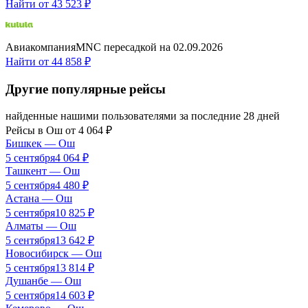
Найти от
43 523 ₽
Авиакомпания
MN
С пересадкой
на
02.09.2026
Найти от
44 858 ₽
Другие популярные рейсы
найденные нашими пользователями за последние 28 дней
Рейсы в
Ош
от
4 064
₽
Бишкек
—
Ош
5 сентября
4 064
₽
Ташкент
—
Ош
5 сентября
4 480
₽
Астана
—
Ош
5 сентября
10 825
₽
Алматы
—
Ош
5 сентября
13 642
₽
Новосибирск
—
Ош
5 сентября
13 814
₽
Душанбе
—
Ош
5 сентября
14 603
₽