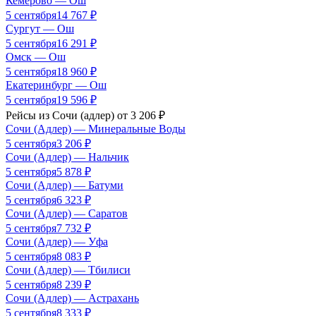
Кемерово
—
Ош
5 сентября
14 767
₽
Сургут
—
Ош
5 сентября
16 291
₽
Омск
—
Ош
5 сентября
18 960
₽
Екатеринбург
—
Ош
5 сентября
19 596
₽
Рейсы из
Сочи (адлер)
от
3 206
₽
Сочи (Адлер)
—
Минеральные Воды
5 сентября
3 206
₽
Сочи (Адлер)
—
Нальчик
5 сентября
5 878
₽
Сочи (Адлер)
—
Батуми
5 сентября
6 323
₽
Сочи (Адлер)
—
Саратов
5 сентября
7 732
₽
Сочи (Адлер)
—
Уфа
5 сентября
8 083
₽
Сочи (Адлер)
—
Тбилиси
5 сентября
8 239
₽
Сочи (Адлер)
—
Астрахань
5 сентября
8 333
₽