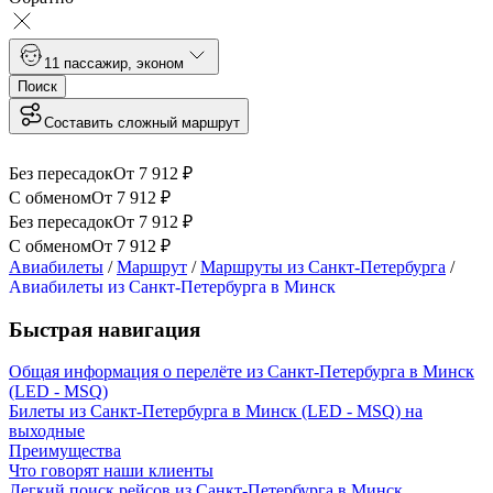
1
1 пассажир
,
эконом
Поиск
Составить сложный маршрут
Без пересадок
От
7 912
₽
С обменом
От
7 912
₽
Без пересадок
От
7 912
₽
С обменом
От
7 912
₽
Авиабилеты
/
Маршрут
/
Маршруты из Санкт-Петербурга
/
Авиабилеты из Санкт-Петербурга в Минск
Быстрая навигация
Общая информация о перелёте из Санкт-Петербурга в Минск
(LED - MSQ)
Билеты из Санкт-Петербурга в Минск (LED - MSQ) на
выходные
Преимущества
Что говорят наши клиенты
Легкий поиск рейсов из Санкт-Петербурга в Минск