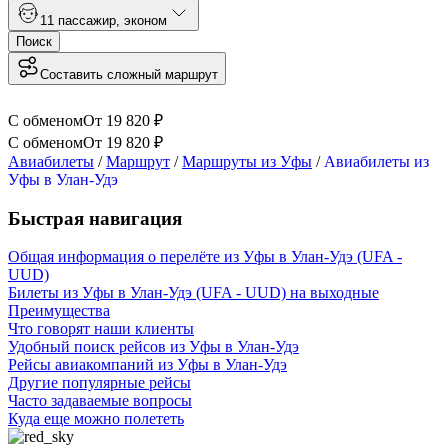
1
1 пассажир
,
эконом
Поиск
Составить сложный маршрут
С обменом
От
19 820
₽
С обменом
От
19 820
₽
Авиабилеты
/
Маршрут
/
Маршруты из Уфы
/
Авиабилеты из
Уфы в Улан-Удэ
Быстрая навигация
Общая информация о перелёте из Уфы в Улан-Удэ (UFA -
UUD)
Билеты из Уфы в Улан-Удэ (UFA - UUD) на выходные
Преимущества
Что говорят наши клиенты
Удобный поиск рейсов из Уфы в Улан-Удэ
Рейсы авиакомпаний из Уфы в Улан-Удэ
Другие популярные рейсы
Часто задаваемые вопросы
Куда еще можно полететь